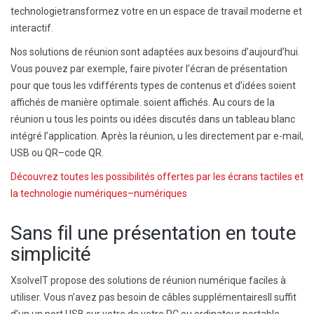
technologie
transformez votre
en un espace de travail moderne et
interactif.
Nos solutions de réunion sont adaptées aux
besoins d’aujourd’hui
.
Vous pouvez
par exemple, faire pivoter l’écran de présentation
pour que tous les v
différents types de contenus et d’idées soient
affichés de manière optimale.
soient affichés
.
Au cours de la
réunion
u
tous les points ou idées discutés dans un
tableau blanc
intégré
l’application. Après la réunion,
u
les
directement par e-mail,
USB ou QR
–
code QR.
Découvrez toutes les possibilités offertes par les écrans tactiles et
la technologie
numériques
–
numériques
Sans fil
une présentation en toute
simplicité
XsolveIT propose des solutions de réunion numérique faciles à
utiliser.
Vous n’avez pas besoin de
câbles supplémentaires
Il suffit
d’un
un port USB sur votre
de votre PC ou
ordinateur portable.