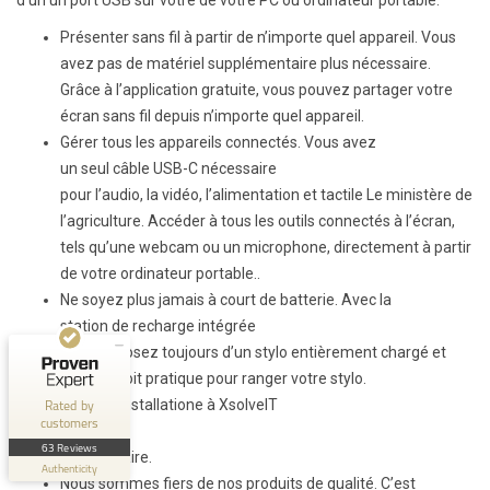
Présenter sans fil à partir de n’importe quel appareil. Vous
avez
pas de matériel supplémentaire
plus nécessaire.
Grâce à l’application gratuite, vous pouvez partager votre
écran sans fil depuis n’importe quel appareil.
Gérer tous les appareils connectés. Vous avez
un seul câble USB-C nécessaire
Customer reviews and experiences for
pour l’audio, la vidéo, l’alimentation et
tactile
Le ministère de
XsolveIT
l’agriculture. Accéder à tous les outils connectés à l’écran,
tels qu’une webcam ou un microphone, directement à partir
EXCELLENT
100%
de votre ordinateur portable.
.
Recommended on
Ne soyez plus jamais à court de batterie. Avec la
ProvenExpert.com
4.56 / 5.00
station de recharge intégrée
vous disposez toujours d’un stylo entièrement chargé et
43
20
d’un endroit pratique pour ranger votre stylo.
Reviews on
Reviews from 1 other
Laisser l’installation
e à XsolveIT
Rated by
ProvenExpert.com
source
customers
XsolveIT
63 Reviews
Laissez faire.
ProvenExpert.com
View profile on
Authenticity
Nous sommes fiers de nos produits de qualité. C’est