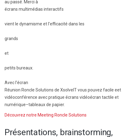
au passé. Merci à
écrans multimédias interactifs
vient le dynamisme et l’efficacité dans les
grands
et
petits bureaux.
Avec l’écran
Réunion R
oncle
S
olutions
de
XsolveIT
vous pouvez
facile
e
et
vidéoconférence
avec
pratique
écrans vidéo
écran tactile et
numérique
–
tableaux de papier
.
Découvrez notre
M
eeting
R
oncle
S
olutions
Présentations, brainstorming,