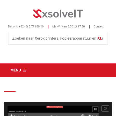
Bel ons
+32 (0) 3 77 888 10
Ma.-Vr. van 8.30 tot 17.30
Contact
MENU