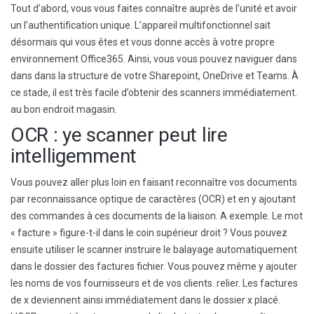
Tout d’abord, vous vous faites connaître auprès de l’unité
et avoir
un
l’authentification unique. L’appareil multifonctionnel sait
désormais qui vous êtes
et vous donne accès à
votre propre
environnement Office365.
Ainsi, vous
vous pouvez naviguer
dans
dans
dans la structure de votre Sharepoint,
OneDrive
et Teams
. À
ce stade, il est très facile d’obtenir des scanners immédiatement.
au bon endroit
magasin.
OCR : y
e scanner peut lire
intelligemment
Vous pouvez aller plus loin en faisant reconnaître vos documents
par
reconnaissance optique de caractères
(OCR) et en y ajoutant
des commandes
à ces documents
de la liaison. A
exemple
. Le mot
« facture » figure-t-il dans le coin supérieur droit ? Vous pouvez
ensuite utiliser le scanner
instruire
le balayage
automatiquement
dans le dossier des factures
fichier
. Vous pouvez même y ajouter
les noms de vos fournisseurs et de vos clients.
relier
. Les factures
de x deviennent ainsi
immédiatement
dans le
dossier x
placé.