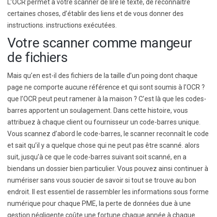
L’OCR permet à votre scanner de lire le texte, de reconnaître
certaines choses, d’établir des liens et de vous donner des
instructions.
instructions
exécutées.
Votre scanner comme mangeur
de fichiers
Mais qu’en est-il des fichiers de la taille d’un poing dont chaque
page ne comporte aucune référence et qui sont soumis à l’OCR ?
que l’OCR
peut
peut ramener à la maison ?
C’est là que les codes-
barres apportent un soulagement. Dans cette histoire, vous
attribuez à chaque client ou fournisseur un code-barres unique.
Vous scannez d’abord le code-barres, le scanner reconnaît le code
et sait qu’il y a quelque chose qui ne peut pas être scanné.
alors
suit
,
jusqu’à ce que le code-barres suivant
soit scanné,
en
a
bien
dans un dossier bien particulier.
Vous pouvez ainsi continuer à
numériser sans vous soucier de savoir si tout se trouve au bon
endroit. Il est essentiel de rassembler les informations sous forme
numérique pour
chaque PME, la perte de données due à une
gestion négligente coûte une fortune chaque année à chaque