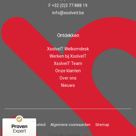
F +32 (0)3 77 888 19
info@xsolveit.be
Ontdekken
XsolveIT Welkomdesk
Werken bij XsolveIT
XsolveIT Team
Onze klanten
Over ons
Customer reviews and experiences for
XsolveIT
Nieuws
EXCELLENT
100%
Recommended on
ProvenExpert.com
4.56 / 5.00
43
Privacy beleid
Algemene voorwaarden
Sitemap
20
Reviews on
Reviews from 1 other
Coin de soutien