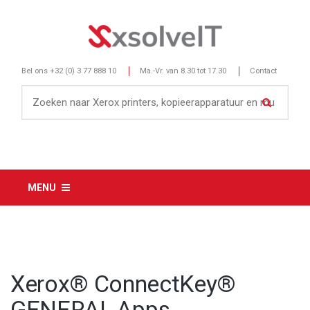
Bel ons
+32 (0) 3 77 888 10
Ma.-Vr. van 8.30 tot 17.30
Contact
MENU
Xerox® ConnectKey®
GENERAL Apps