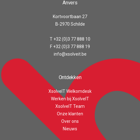
Anvers
Kortvoortbaan 27
B-2970 Schilde
T +32 (0)3 77 888 10
F +32 (0)3 77 888 19
info@xsolveit.be
Ontdekken
XsolveIT Welkomdesk
Werken bij XsolveIT
XsolveIT Team
Onze klanten
Over ons
Customer reviews and experiences for
XsolveIT
Nieuws