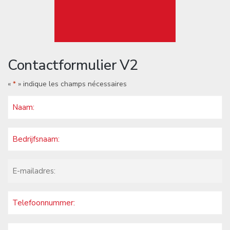
Contactformulier V2
«
» indique les champs nécessaires
*
Name
*
Company
name
Email
*
Phone
Message