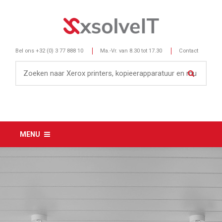
Bel ons
+32 (0) 3 77 888 10
Ma.-Vr. van 8.30 tot 17.30
Contact
MENU