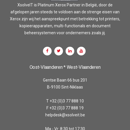
XsolveIT is Platinum Xerox Partner in België, door de
afgelopen jaren steeds te voldoen aan de strenge eisen van
Xerox zijn wij het aanspreekpunt met betrekking tot printers,
kopieerapparaten, multi-functionals en document
beheersystemen voor ondernemers zoals jij.
Oost-Vlaanderen * West-Vlaanderen
Gentse Baan 66 bus 201
B-9100 Sint-Niklaas
T +32 (0)3 77 888 10
F +32 (0)3 77 888 19
helpdesk@xsolveit.be
Ma - Vr: 8:30 tot 17:30