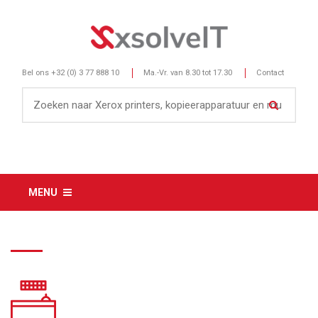
Bel ons
+32 (0) 3 77 888 10
Ma.-Vr. van 8.30 tot 17.30
Contact
MENU