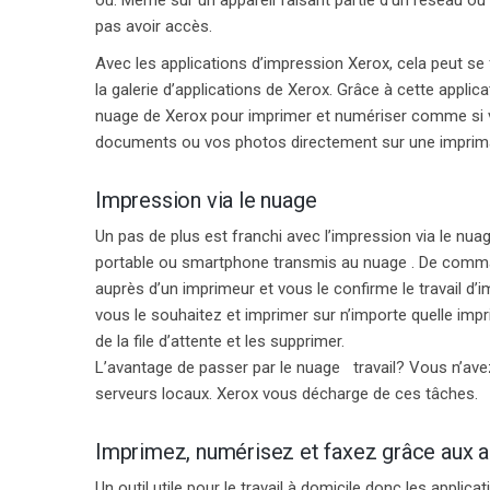
pas avoir accès.
Avec les applications d’impression Xerox, cela peut se 
la galerie d’applications de Xerox. Grâce à cette applicat
nuage de Xerox pour imprimer et numériser comme si v
documents ou vos photos directement sur une imprima
Impression via le nuage
Un pas de plus est franchi avec
l’impression via le nua
portable ou smartphone
transmis au nuage . D
e
comm
auprès d’un imprimeur et vous
le
confirme le travail d
vous le souhaitez et imprimer sur n’importe quelle imp
de la file d’attente et les supprimer.
L’avantage de passer par
le nuage
travail
? Vous n’av
serveurs locaux. Xerox vous décharge de ces tâches.
Imprimez, numérisez et faxez grâce aux a
Un outil utile pour le travail à domicile
donc
les applicat