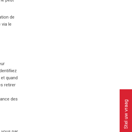
ation de
 via le
eur
dentifiiez
ù et quand
 retirer
enance des
Stel uw vraag
i vous
par