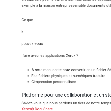
exemple
à la maison
entreprise
sensible
documents
uti
Ce que
k
pouvez-vous
faire avec les applications Xerox ?
A
note manuscrite
note
convertir
en un fichier éd
F
es fichiers physiques et numériques
traduire
G
impression personnalisée
P
latforme pour une collaboration et un s
Saviez-vous que
nous perdons un tiers de notre temps
Xerox® DocuShare