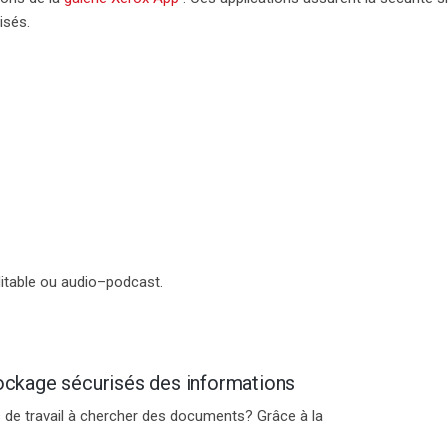
lisés.
itable
ou
audio
–
podcas
t
.
tockage sécurisés des informations
 de travail à chercher des documents
? Grâce à la