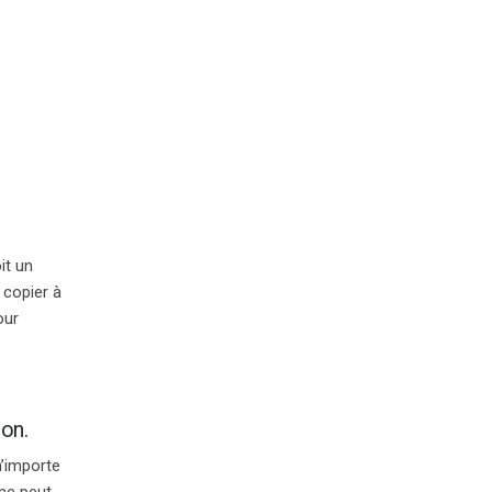
it un
t
copier
à
our
on.
’importe
ne peut