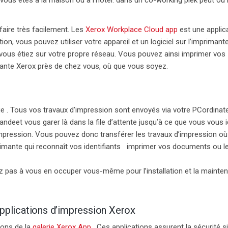
faire très facilement. Les
Xerox Workplace Cloud app
est une applic
ion, vous pouvez utiliser votre appareil et un logiciel sur l’imprimante
ous étiez sur votre propre réseau.
Vous pouvez ainsi imprimer vos
nte Xerox près de chez vous, où que vous soyez.
ge
.
Tous vos
travaux d’impression
sont envoyés via votre
PC
ordinat
ande
et
vous garer
là
dans la file d’attente jusqu’à ce que vous vous i
’impression. Vous pouvez
donc
transférer les travaux d’impression o
rimante qui reconnaît vos identifiants imprimer vos documents ou les
ez pas à vous en occuper vous-même
pour l’installation et la maint
pplications d’impression Xerox
ions de la
galerie Xerox App
. Ces applications assurent la sécurité
s