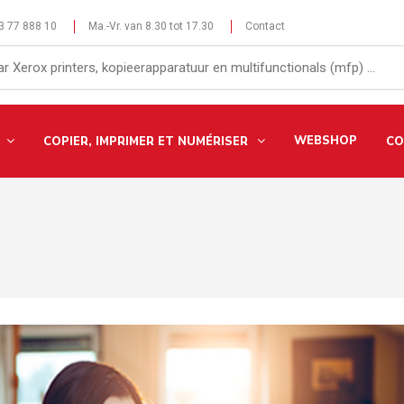
 3 77 888 10
Ma.-Vr. van 8.30 tot 17.30
Contact
WEBSHOP
COPIER, IMPRIMER ET NUMÉRISER
CO