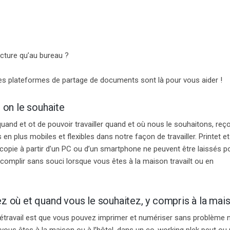
ructure qu’au bureau ?
les plateformes de partage de documents sont là pour vous aider !
 on le souhaite
 quand et o
t de pouvoir travailler quand et où nous le souhaitons,
reço
n plus mobiles et flexibles dans notre façon de travailler. P
rint
et
e
lécopie à partir d’un PC ou d’un smartphone
ne peuvent être laissés p
accomplir sans souci lorsque vous êtes à la maison
travail
t ou en
 où et quand vous le souhaitez, y compris à la mais
étravail
est que vous pouvez imprimer et numériser sans problème n
vous êtes à la maison ou à l’hôtel.
dans un
co-working p
lek
peut ou 