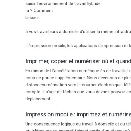
saisir l’environnement de travail hybride
à ? Comment
laissez
à vos travailleurs à domicile d’utiliser la même infrast
L’impression mobile, les applications d’impression et 
Imprimer, copier et numériser où et quand
En raison de l
l’accélération numérique
és de travailler
coup de pouce supplémentaire
.
Nous devenons de plus e
distance
numérisation vers le courrier électronique, té
compte
. Il s’agit de tâches que vous devriez pouvoir 
déplacement.
Impression mobile : imprimez et numérisez
Une conséquence logique
du travail à domicile et du tél
où. Même sur un appareil faisant partie d’un réseau où 