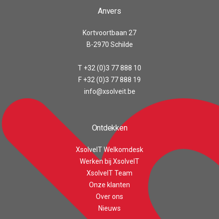
Anvers
Kortvoortbaan 27
B-2970 Schilde
T +32 (0)3 77 888 10
F +32 (0)3 77 888 19
info@xsolveit.be
Ontdekken
XsolveIT Welkomdesk
Werken bij XsolveIT
XsolveIT Team
Onze klanten
Customer reviews and experiences for
Over ons
XsolveIT
Nieuws