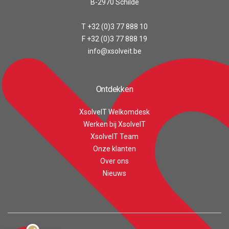
B-2970 Schilde
T +32 (0)3 77 888 10
F +32 (0)3 77 888 19
info@xsolveit.be
Ontdekken
XsolveIT Welkomdesk
Werken bij XsolveIT
XsolveIT Team
Onze klanten
Customer reviews and experiences for
Over ons
XsolveIT
Nieuws
EXCELLENT
100%
Recommended on
ProvenExpert.com
4.56 / 5.00