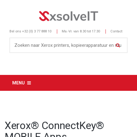
Bel ons
+32 (0) 3 77 888 10
Ma.-Vr. van 8.30 tot 17.30
Contact
MENU
Xerox® ConnectKey®
MOBILE Apps