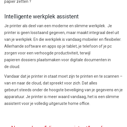
papier zetten ?
Intelligente werkplek assistent
Je printer als de
el van een moderne en slimme werkplek. J
e
printer is geen losstaand gegeven, maar maakt integraal deel uit
van je werkplek
. En die werkplek is vandaag
mobieler en
flexibeler.
A
llerhande
software
en apps
op je tablet, je telefoon of je pc
zorgen voor een verhoogde productiviteit,
terwijl
papieren
dossiers plaatsmaken voor digitale documenten in
de
cloud
.
Vandaar dat je printer in staat moet zijn te printen en te scannen
–
van en naar de
cloud
, dat spreekt voor zich. D
at alles
gebeurt
steeds onder de hoogste beveiliging van je gegevens en je
apparatuur.
Je printer is meer waard vandaag, het is een slimme
assistent voor je volledig uitgeruste home office.