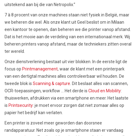
uitstekend aan bij die van Netropolix.”
7 à 8 procent van onze machines staan niet fysiek in België, maar
we beheren die wel. Als onze klant uit Geel beslist om in Milaan
een kantoor te openen, dan beheren we die printer vanop afstand.
Dat is het mooie aan de verdeling van een internationaal merk. Wij
beheren printers vanop afstand, maar de techniekers zitten overal
ter wereld.
Onze dienstverlening bestaat uit vier blokken. In de eerste ligt de
focus op
Printmanagement
, waar de klant met een printerpark
van een dertigtal machines alles controleerbaar wil houden. De
tweede blok is
Scanning & capture
. Dit beslaat alles van scannen,
OCR-toepassingen, workflow … Het derde is
Cloud en Mobility
:
thuiswerken, afdrukken via een smartphone en meer. Het laatste
is
Printsecurity
: je moet ervoor zorgen dat niet zomaar alles op
papier het bedrijf kan verlaten.
Een printer is zoveel meer geworden dan doorsnee
randapparatuur. Net zoals op je smartphone staan er vandaag