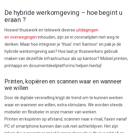
De hybride werkomgeving – hoe begint u
eraan ?
Hoewel t
huiswerk
en telewerk
diverse
uitdagingen
en
overwegingen
in
houden
,
zijn ze in coronatijden niet
weg te
denken. Maar hoe
integreer je ‘thuis’ met ‘kantoor’ en
pak je de
hybride werkomgeving
aan? Hoe
laat
je thuiswerkers gebruik
maken van dezelfde infrastructuur als op kantoor?
Mobiel printen,
printapps en documentdeelplatforms helpen hierbij!
Printen, kopiëren en scannen waar en wanneer
we willen
Door de
digitale versnelling
krijgt de t
rend om te kunnen werken
waar en wanneer we willen,
extra stimulans
.
We worden steeds
mobieler en flexibeler in onze manier van werken.
P
rint
en
en
kopiëren
op afstand
, scannen naar e-mail, faxen vanaf
PC of smartphone
kunnen dan ook niet achterblijven
. Het zijn