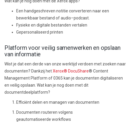
Wat
k
an je
nog doen met de Xerox apps?
Een
handgeschreven
notitie
converteren
naar een
bewerkbaar bestand
of
audio
–
podcas
t
.
F
ysieke en digitale bestanden
vertalen
G
epersonaliseerd printen
P
latform voor veilig samenwerken en opslaan
van informatie
Wist je dat
een derde van onze werktijd verdoen met zoeken naar
documenten
? Dankzij het
Xerox® DocuShare
® Content
Management Platform of
0365
k
an je
documenten digitaliseren
en veilig opslaan. Wat k
an je
nog doen met dit
documentdeelplatform?
Efficiënt delen en managen van
documenten
Documenten routeren volgens
geautomatiseerde w
orkflows