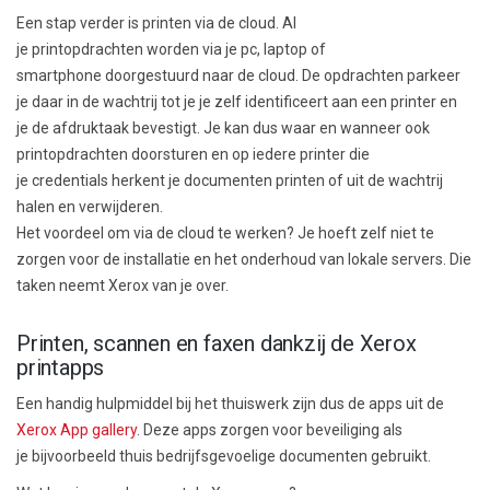
Een stap verder is
printen via de cloud
.
Al
je
printopdrachten
worden via je
pc
, laptop of
smartphone
doorgestuurd naar de cloud. D
e
opdracht
en
parkeer
je
daar
in de wachtrij tot je je zelf identificeert aan een printer en
je
de
afdruktaak bevestigt. Je kan
dus
waar en wanneer ook
printopdrachten doorsturen en op iedere printer die
je credentials herkent je documenten printen of uit de wachtrij
halen en verwijderen.
Het voordeel om via
de cloud
te
werken
? Je hoeft zelf niet te
zorgen
voor de installatie en het onderhoud van lokale servers. Die
taken neemt Xerox van je over.
Printen, scannen en faxen dankzij de Xerox
printapps
Een handig hulpmiddel bij het thuiswerk zijn
dus
de apps uit de
Xerox App gallery
. Deze apps zorgen voor beveiliging
als
je
bijvoorbeeld
thuis
bedrijfs
gevoelige
documenten
gebruikt.