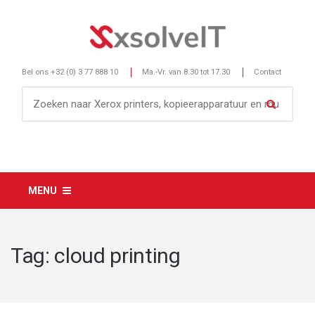
Bel ons
+32 (0) 3 77 888 10
Ma.-Vr. van 8.30 tot 17.30
Contact
MENU
Tag:
cloud printing