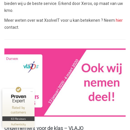
bieden wij u de beste service. Erkend door Xerox, op maat van uw
kmo.
Meer weten over wat XsolveIT voor u kan betekenen ? Neem
hier
contact.
Customer reviews and experiences for
XsolveIT
EXCELLENT
100%
Recommended on
ProvenExpert.com
4.56 / 5.00
43
20
Reviews on
Reviews from 1 other
Rated by
ProvenExpert.com
source
customers
NIEUWS
63 Reviews
ProvenExpert.com
View profile on
Authenticity
Ondernemers voor de klas – VLAJO