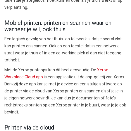
taken die je zorgeloos moet kunnen doen als je thuis
werk
t of op
verplaatsing.
Mobiel printen: printen en scannen waar en
wanneer je wil, ook thuis
Een logisch gevolg
van het thuis- en telewerk
is dat je overal vlot
kan printen en scannen. Ook op een toestel dat in een netwerk
staat waar je thuis of
in een
co-working p
lek
al dan niet toegang
tot hebt.
Met de Xerox printapps kan dit heel eenvoudig. De
Xerox
Workplace Cloud app
is een applicatie uit de app-galerij van Xerox.
Dankzij deze app kan je met je device en een stukje software op
de printer via de cloud van Xerox printen en scannen alsof je je in
je eigen netwerk bevindt.
Je kan dus je documenten of foto’s
rechtstreeks printen op een Xerox printer in je buurt, waar je je ook
bevindt.
Printen via de cloud