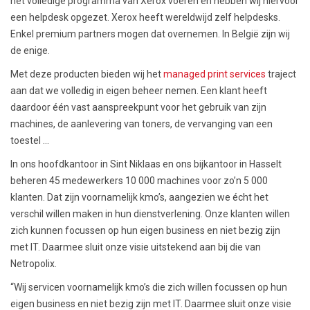
het volledige programma van Xerox voeren en hebben wij hiervoor
een helpdesk opgezet. Xerox heeft wereldwijd zelf helpdesks.
Enkel premium partners mogen dat overnemen. In België zijn wij
de enige.
Met deze producten bieden wij het
managed print services
traject
aan dat we volledig in eigen beheer nemen. Een klant heeft
daardoor één vast aanspreekpunt voor het gebruik van zijn
machines, de aanlevering van toners, de vervanging van een
toestel …
In ons hoofdkantoor in Sint Niklaas en ons bijkantoor in Hasselt
beheren 45 medewerkers 10 000 machines voor zo’n 5 000
klanten. Dat zijn voornamelijk kmo’s, aangezien we écht het
verschil willen maken in hun dienstverlening. Onze klanten willen
zich kunnen focussen op hun eigen business en niet bezig zijn
met IT. Daarmee sluit onze visie uitstekend aan bij die van
Netropolix.
“Wij servicen voornamelijk kmo’s die zich willen focussen op hun
eigen business en niet bezig zijn met IT. Daarmee sluit onze visie