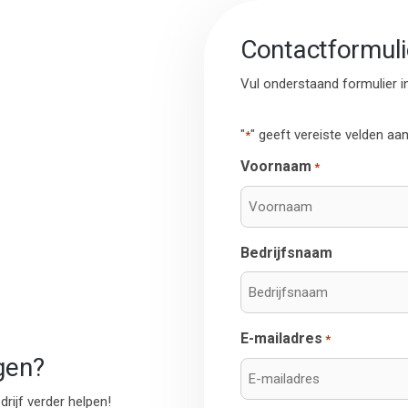
Contactformuli
Vul onderstaand formulier i
"
" geeft vereiste velden aa
*
Voornaam
*
Bedrijfsnaam
E-mailadres
*
gen?
ijf verder helpen!