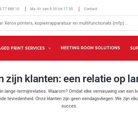
 3 77 888 10
Ma.-Vr. van 8.30 tot 17.30
Contact
MEETING ROOM SOLUTIONS
GED PRINT SERVICES
SU
 zijn klanten: een relatie op l
e in lange-termijnrelaties. Waarom? Omdat elke vernieuwing van een
nde tevredenheid. Onze klanten zijn geen eendagsvliegen. We zijn elk
succes.