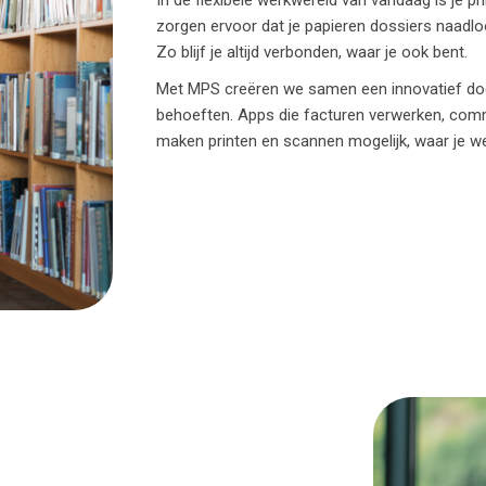
In de flexibele werkwereld van vandaag is je pr
zorgen ervoor dat je papieren dossiers naadlo
Zo blijf je altijd verbonden, waar je ook bent.
Met MPS creëren we samen een innovatief doc
behoeften. Apps die facturen verwerken, commu
maken printen en scannen mogelijk, waar je we