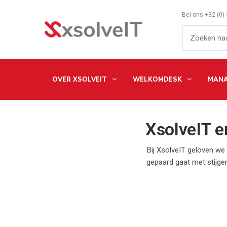
Bel ons
+32 (0)
OVER XSOLVEIT
WELKOMDESK
MANA
XsolveIT en
Bij XsolveIT geloven w
gepaard gaat met stijge