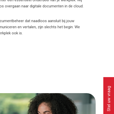
inter een essentieel onderdeel van je werkplek. Wij
os overgaan naar digitale documenten in de cloud.
umentbeheer dat naadloos aansluit bij jouw
niceren en vertalen, zijn slechts het begin. We
rkplek ook is.
Stel uw vraag