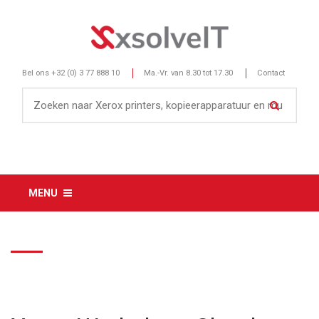
Bel ons
+32 (0) 3 77 888 10
Ma.-Vr. van 8.30 tot 17.30
Contact
MENU