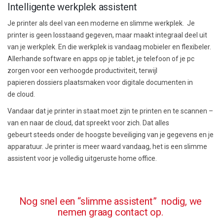
Intelligente werkplek assistent
Je printer als de
el van een moderne en slimme werkplek. J
e
printer is geen losstaand gegeven, maar maakt integraal deel uit
van je werkplek
. En die werkplek is vandaag
mobieler en
flexibeler.
A
llerhande
software
en apps
op je tablet, je telefoon of je pc
zorgen voor een verhoogde productiviteit,
terwijl
papieren
dossiers plaatsmaken voor digitale documenten in
de
cloud
.
Vandaar dat je printer in staat moet zijn te printen en te scannen
–
van en naar de
cloud
, dat spreekt voor zich. D
at alles
gebeurt
steeds onder de hoogste beveiliging van je gegevens en je
apparatuur.
Je printer is meer waard vandaag, het is een slimme
assistent voor je volledig uitgeruste home office.
Nog snel een “slimme assistent” nodig, we
nemen graag contact op.