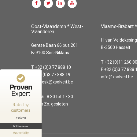
Customer reviews and experiences for
XsolveIT
Oost-Vlaanderen * West-
Vlaams-Brabant *
Vlaanderen
100%
EXCELLENT
H. van Veldekesing
Recommended on
Gentse Baan 66 bus 201
B-3500 Hasselt
4.56 / 5.00
ProvenExpert.com
B-9100 Sint-Niklaas
T +32 (0)11 260 8
20
43
T +32 (0)3 77 888 10
F +32 (0)3 77 888 
Reviews from 1
Reviews on
F +32 (0)3 77 888 19
info@xsolveit.be
other source
ProvenExpert.com
helpdesk@xsolveit.be
ProvenExpert.com
View profile on
Ma - Vr: 8:30 tot 17:30
Rated by
Za. en Zo. gesloten
Anonymous
customers
5
Great team!
XsolveIT
63 Reviews
Authenticity