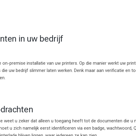
rinten in uw bedrijf
 on-premise installatie van uw printers. Op die manier werkt uw print
es die uw bedrijf slimmer laten werken. Denk maar aan verificatie en 
en.
pdrachten
le
weet u zeker dat alleen u toegang heeft tot de documenten die u n
, moet u zich namelijk eerst identificeren via een badge, wachtwoord
terlade blijven liggen, waar iedereen ze kan zien.