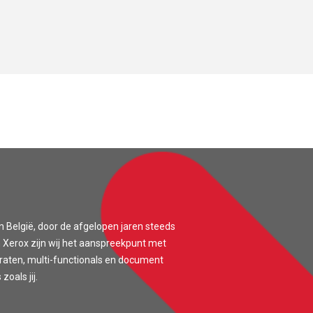
n België, door de afgelopen jaren steeds
 Xerox zijn wij het aanspreekpunt met
araten, multi-functionals en document
oals jij.