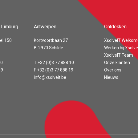
 Limburg
Antwerpen
Ontdekken
el 150
Kortvoortbaan 27
XsolveIT Welkom
B-2970 Schilde
Werken bij Xsolve
XsolveIT Team
00
T +32 (0)3 77 888 10
Onze klanten
19
F +32 (0)3 77 888 19
Over ons
info@xsolveit.be
Nieuws