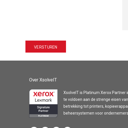
Over XsolveIT
XsolveIT is Platinum Xerox Partner i
te voldoen aan de strenge eisen van
betrekking tot printers, kopieerapp
beheersystemen voor ondernemers z