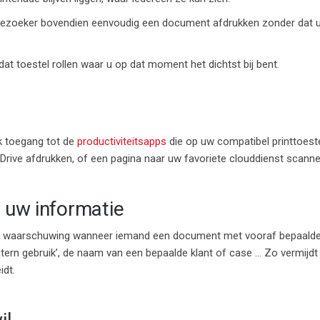
ezoeker bovendien eenvoudig een document afdrukken zonder dat 
t dat toestel rollen waar u op dat moment het dichtst bij bent.
k toegang tot de
productiviteitsapps
die op uw compatibel printtoestel
rive afdrukken, of een pagina naar uw favoriete clouddienst scanne
 uw informatie
en waarschuwing wanneer iemand een document met vooraf bepaalde 
intern gebruik’, de naam van een bepaalde klant of case … Zo vermijd
idt.