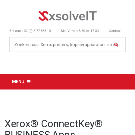
Bel ons
+32 (0) 3 77 888 10
Ma.-Vr. van 8.30 tot 17.30
Contact
MENU
Xerox® ConnectKey®
BUSINESS Apps