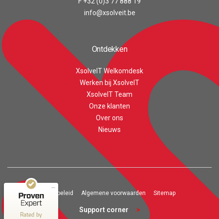
F +32 (0)3 77 888 19
info@xsolveit.be
Ontdekken
XsolveIT Welkomdesk
Werken bij XsolveIT
XsolveIT Team
Onze klanten
Over ons
Customer reviews and experiences for
XsolveIT
Nieuws
EXCELLENT
100%
Recommended on
ProvenExpert.com
4.56 / 5.00
43
Privacy beleid
Algemene voorwaarden
Sitemap
20
Reviews on
Reviews from 1 other
Support corner
Rated by
ProvenExpert.com
source