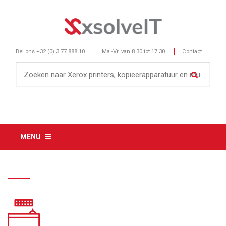
Bel ons
+32 (0) 3 77 888 10
Ma.-Vr. van 8.30 tot 17.30
Contact
MENU