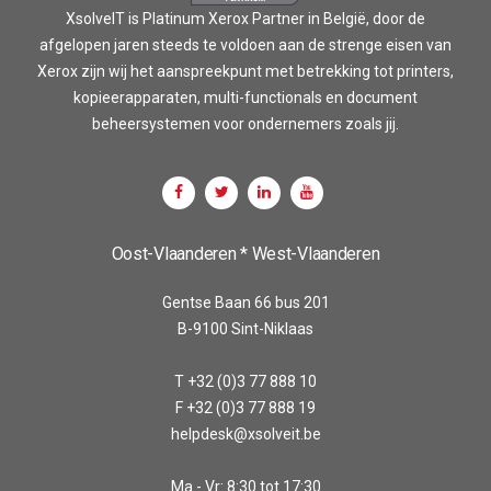
XsolveIT is Platinum Xerox Partner in België, door de
afgelopen jaren steeds te voldoen aan de strenge eisen van
Xerox zijn wij het aanspreekpunt met betrekking tot printers,
kopieerapparaten, multi-functionals en document
beheersystemen voor ondernemers zoals jij.
Oost-Vlaanderen * West-Vlaanderen
Gentse Baan 66 bus 201
B-9100 Sint-Niklaas
T +32 (0)3 77 888 10
F +32 (0)3 77 888 19
helpdesk@xsolveit.be
Ma - Vr: 8:30 tot 17:30