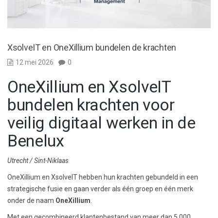
XsolveIT en OneXillium bundelen de krachten
12 mei 2026
0
OneXillium en XsolveIT
bundelen krachten voor
veilig digitaal werken in de
Benelux
Utrecht / Sint-Niklaas
OneXillium en XsolveIT hebben hun krachten gebundeld in een
strategische fusie en gaan verder als één groep en één merk
onder de naam
OneXillium
.
Met een gecombineerd klantenbestand van meer dan 5.000