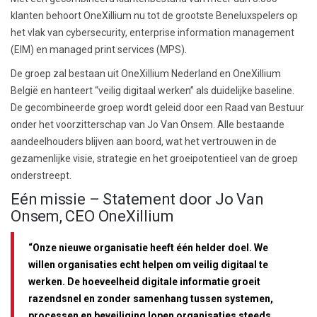
klanten behoort OneXillium nu tot de grootste Beneluxspelers op
het vlak van cybersecurity, enterprise information management
(EIM) en managed print services (MPS).
De groep zal bestaan uit OneXillium Nederland en OneXillium
België en hanteert “veilig digitaal werken” als duidelijke baseline.
De gecombineerde groep wordt geleid door een Raad van Bestuur
onder het voorzitterschap van Jo Van Onsem. Alle bestaande
aandeelhouders blijven aan boord, wat het vertrouwen in de
gezamenlijke visie, strategie en het groeipotentieel van de groep
onderstreept.
Eén missie – Statement door Jo Van
Onsem, CEO OneXillium
“Onze nieuwe organisatie heeft één helder doel. We
willen organisaties echt helpen om veilig digitaal te
werken. De hoeveelheid digitale informatie groeit
razendsnel en zonder samenhang tussen systemen,
processen en beveiliging lopen organisaties steeds