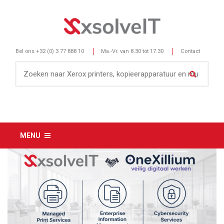
Bel ons
+32 (0) 3 77 888 10
Ma.-Vr. van 8.30 tot 17.30
Contact
MENU