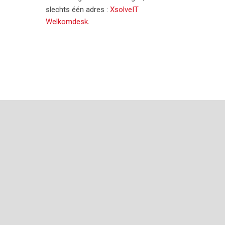
slechts één adres :
XsolveIT
Welkomdesk
.
g