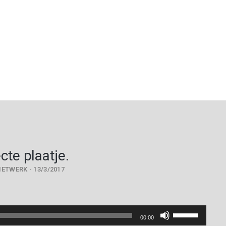
cte plaatje.
ETWERK - 13/3/2017
Gebruik
00:00
Omhoog/Omlaa