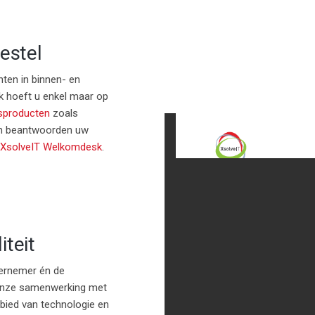
estel
nten in binnen- en
 hoeft u enkel maar op
ksproducten
zoals
 en beantwoorden uw
XsolveIT Welkomdesk
.
teit
dernemer én de
 onze samenwerking met
bied van technologie en