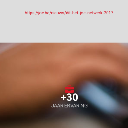
https://joe.be/nieuws/dit-het-joe-netwerk-2017
+30
JAAR ERVARING