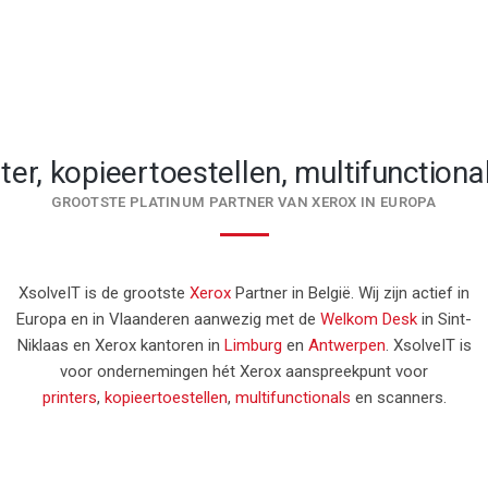
nter, kopieertoestellen, multifunction
GROOTSTE PLATINUM PARTNER VAN XEROX IN EUROPA
XsolveIT is de grootste
Xerox
Partner in België. Wij zijn actief in
Europa en in Vlaanderen aanwezig met de
Welkom Desk
in Sint-
Niklaas en Xerox kantoren in
Limburg
en
Antwerpen
. XsolveIT is
voor ondernemingen hét Xerox aanspreekpunt voor
printers
,
kopieertoestellen
,
multifunctionals
en scanners.