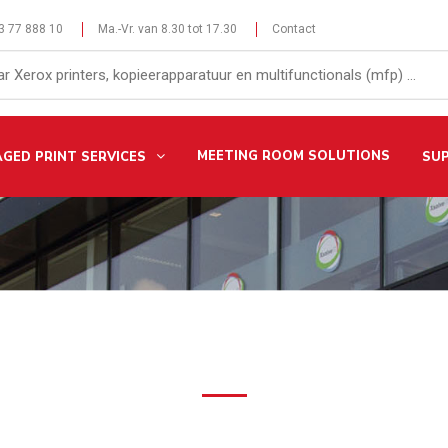
 3 77 888 10
Ma.-Vr. van 8.30 tot 17.30
Contact
MEETING ROOM SOLUTIONS
GED PRINT SERVICES
SU
Over XsolveIT