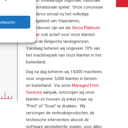
tot een volwaardige regionale, nationale
en internationale speler. Onze concessie
met Xerox omvat nu het volledige
grondgebied van Vlaanderen,
orkeuren
daarenboven zijn we als
Xerox Platinum
Partner
ook actief voor onze klanten
buiten de Belgische landsgrenzen.
Vandaag beheren wij ongeveer 10% van
het machinepark van onze klanten in het
buitenland.
Dag na dag beheren wij 14,000 machines
voor ongeveer 5,000 klanten in binnen-
en buitenland. Via onze
Managed Print
Services
aanpak, ontzorgen wij onze
klanten en hoeven zij enkel maar op
“Print” of “Scan” te drukken. Wij
verzorgen de verbruiksproducten, de
technische interventies alsook de
software gerelateerde vragen, voor alles