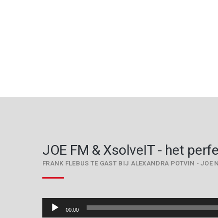
JOE FM & XsolveIT - het perfe
FRANK FLEBUS TE GAST BIJ ALEXANDRA POTVIN - JOE N
Audiospeler
00:00