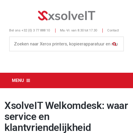
Bel ons
+32 (0) 3 77 888 10
Ma.-Vr. van 8.30 tot 17.30
Contact
MENU
XsolveIT Welkomdesk: waar
service en
klantvriendelijkheid