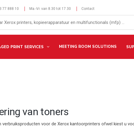
 3 77 888 10
Ma.-Vr. van 8.30 tot 17.30
Contact
MEETING ROOM SOLUTIONS
GED PRINT SERVICES
SU
ring van toners
en verbruiksproducten voor de Xerox kantoorprinters ofwel kiest u v