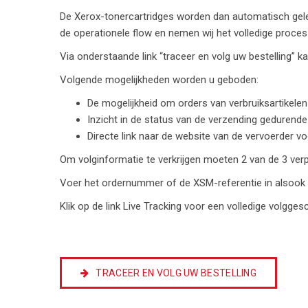
De Xerox-tonercartridges worden dan automatisch gele
de operationele flow en nemen wij het volledige proces
Via onderstaande link “traceer en volg uw bestelling” k
Volgende mogelijkheden worden u geboden:
De mogelijkheid om orders van verbruiksartikelen
Inzicht in de status van de verzending gedurende 
Directe link naar de website van de vervoerder v
Om volginformatie te verkrijgen moeten
2 van de 3 verp
Voer
het ordernummer of de XSM-referentie
in alsook
Klik op de link Live Tracking voor een volledige volgges
TRACEER EN VOLG UW BESTELLING