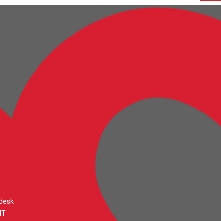
desk
IT