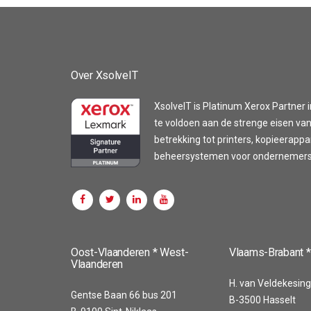
Over XsolveIT
XsolveIT is Platinum Xerox Partner i
te voldoen aan de strenge eisen van
betrekking tot printers, kopieerapp
beheersystemen voor ondernemers z
Customer reviews and experiences for
XsolveIT
Oost-Vlaanderen * West-
Vlaams-Brabant *
Vlaanderen
100%
EXCELLENT
H. van Veldekesing
Recommended on
Gentse Baan 66 bus 201
B-3500 Hasselt
4.56 / 5.00
ProvenExpert.com