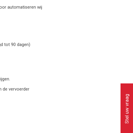
oor automatiseren wij
gd tot 90 dagen)
ijgen.
an de vervoerder
Stel uw vraag