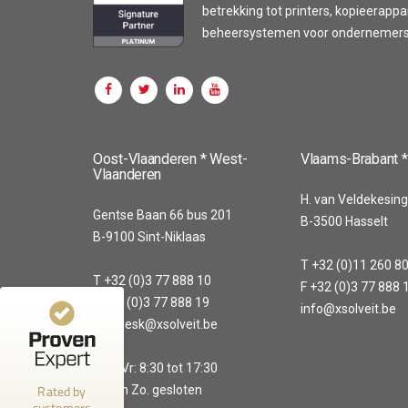
betrekking tot printers, kopieerapp
beheersystemen voor ondernemers z
Customer reviews and experiences for
XsolveIT
Oost-Vlaanderen * West-
Vlaams-Brabant *
Vlaanderen
100%
EXCELLENT
H. van Veldekesing
Recommended on
Gentse Baan 66 bus 201
B-3500 Hasselt
4.56 / 5.00
ProvenExpert.com
B-9100 Sint-Niklaas
T +32 (0)11 260 8
20
43
T +32 (0)3 77 888 10
F +32 (0)3 77 888 
Reviews from 1
Reviews on
F +32 (0)3 77 888 19
info@xsolveit.be
other source
ProvenExpert.com
helpdesk@xsolveit.be
ProvenExpert.com
View profile on
Ma - Vr: 8:30 tot 17:30
Rated by
Za. en Zo. gesloten
Anonymous
customers