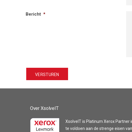
Bericht
*
Over XsolveIT
XsolveIT is Platinum Xerox Partner i
te voldoen aan de strenge eisen van