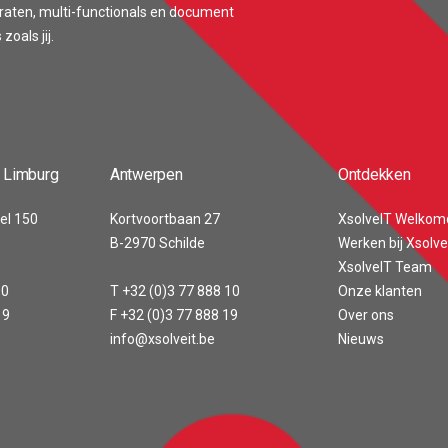
araten, multi-functionals en document
oals jij.
 Limburg
Antwerpen
Ontdekken
el 150
Kortvoortbaan 27
XsolveIT Welkom
B-2970 Schilde
Werken bij Xsolve
XsolveIT Team
00
T +32 (0)3 77 888 10
Onze klanten
19
F +32 (0)3 77 888 19
Over ons
info@xsolveit.be
Nieuws