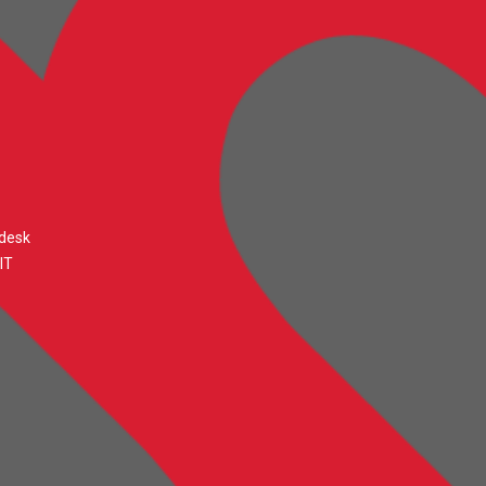
desk
IT