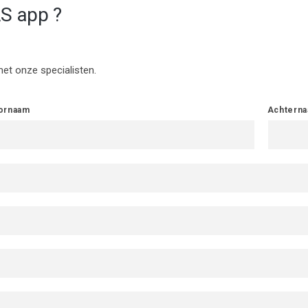
S app ?
t onze specialisten.
ornaam
Achtern