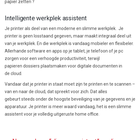
papier zetten ?
Intelligente werkplek assistent
Je printer als de
el van een moderne en slimme werkplek. J
e
printer is geen losstaand gegeven, maar maakt integraal deel uit
van je werkplek
. En die werkplek is vandaag
mobieler en
flexibeler.
A
llerhande
software
en apps
op je tablet, je telefoon of je pc
zorgen voor een verhoogde productiviteit,
terwijl
papieren
dossiers plaatsmaken voor digitale documenten in
de
cloud
.
Vandaar dat je printer in staat moet zijn te printen en te scannen
–
van en naar de
cloud
, dat spreekt voor zich. D
at alles
gebeurt
steeds onder de hoogste beveiliging van je gegevens en je
apparatuur.
Je printer is meer waard vandaag, het is een slimme
assistent voor je volledig uitgeruste home office.