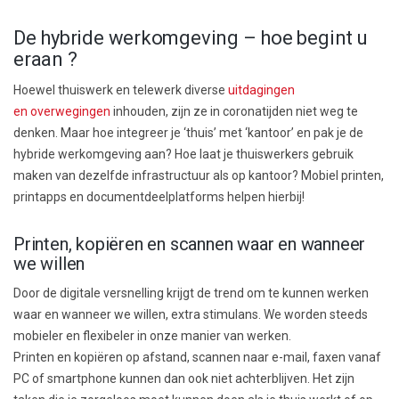
De hybride werkomgeving – hoe begint u
eraan ?
Hoewel t
huiswerk
en telewerk
diverse
uitdagingen
en
overwegingen
in
houden
,
zijn ze in coronatijden niet
weg te
denken. Maar hoe
integreer je ‘thuis’ met ‘kantoor’ en
pak je de
hybride werkomgeving
aan? Hoe
laat
je thuiswerkers gebruik
maken van dezelfde infrastructuur als op kantoor?
Mobiel printen,
printapps en documentdeelplatforms helpen hierbij!
Printen, kopiëren en scannen waar en wanneer
we willen
Door de
digitale versnelling
krijgt de t
rend om te kunnen werken
waar en wanneer we willen,
extra stimulans
.
We worden steeds
mobieler en flexibeler in onze manier van werken.
P
rint
en
en
kopiëren
op afstand
, scannen naar e-mail, faxen vanaf
PC of smartphone
kunnen dan ook niet achterblijven
. Het zijn