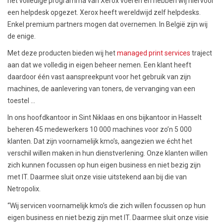
het volledige programma van Xerox voeren en hebben wij hiervoor
een helpdesk opgezet. Xerox heeft wereldwijd zelf helpdesks.
Enkel premium partners mogen dat overnemen. In België zijn wij
de enige.
Met deze producten bieden wij het
managed print services
traject
aan dat we volledig in eigen beheer nemen. Een klant heeft
daardoor één vast aanspreekpunt voor het gebruik van zijn
machines, de aanlevering van toners, de vervanging van een
toestel …
In ons hoofdkantoor in Sint Niklaas en ons bijkantoor in Hasselt
beheren 45 medewerkers 10 000 machines voor zo’n 5 000
klanten. Dat zijn voornamelijk kmo’s, aangezien we écht het
verschil willen maken in hun dienstverlening. Onze klanten willen
zich kunnen focussen op hun eigen business en niet bezig zijn
met IT. Daarmee sluit onze visie uitstekend aan bij die van
Netropolix.
“Wij servicen voornamelijk kmo’s die zich willen focussen op hun
eigen business en niet bezig zijn met IT. Daarmee sluit onze visie