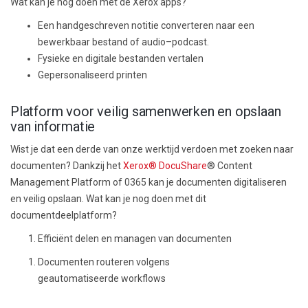
Wat
k
an je
nog doen met de Xerox apps?
Een
handgeschreven
notitie
converteren
naar een
bewerkbaar bestand
of
audio
–
podcas
t
.
F
ysieke en digitale bestanden
vertalen
G
epersonaliseerd printen
P
latform voor veilig samenwerken en opslaan
van informatie
Wist je dat
een derde van onze werktijd verdoen met zoeken naar
documenten
? Dankzij het
Xerox® DocuShare
® Content
Management Platform of
0365
k
an je
documenten digitaliseren
en veilig opslaan. Wat k
an je
nog doen met dit
documentdeelplatform?
Efficiënt delen en managen van
documenten
Documenten routeren volgens
geautomatiseerde w
orkflows