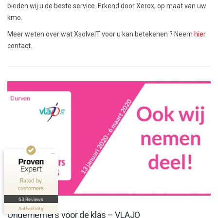
bieden wij u de beste service. Erkend door Xerox, op maat van uw
kmo.
Meer weten over wat XsolveIT voor u kan betekenen ? Neem
hier
contact.
Customer reviews and experiences for
XsolveIT
EXCELLENT
100%
Recommended on
ProvenExpert.com
4.56 / 5.00
43
20
Reviews on
Reviews from 1 other
Rated by
ProvenExpert.com
source
customers
NIEUWS
63 Reviews
ProvenExpert.com
View profile on
Authenticity
Ondernemers voor de klas – VLAJO