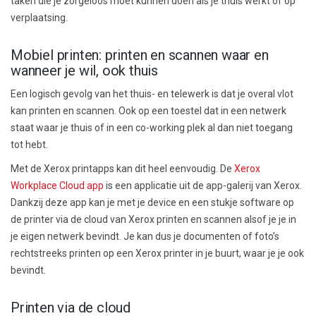
taken die je zorgeloos moet kunnen doen als je thuis
werk
t of op
verplaatsing.
Mobiel printen: printen en scannen waar en
wanneer je wil, ook thuis
Een logisch gevolg
van het thuis- en telewerk
is dat je overal vlot
kan printen en scannen. Ook op een toestel dat in een netwerk
staat waar je thuis of
in een
co-working p
lek
al dan niet toegang
tot hebt.
Met de Xerox printapps kan dit heel eenvoudig. De
Xerox
Workplace Cloud app
is een applicatie uit de app-galerij van Xerox.
Dankzij deze app kan je met je device en een stukje software op
de printer via de cloud van Xerox printen en scannen alsof je je in
je eigen netwerk bevindt.
Je kan dus je documenten of foto’s
rechtstreeks printen op een Xerox printer in je buurt, waar je je ook
bevindt.
Printen via de cloud