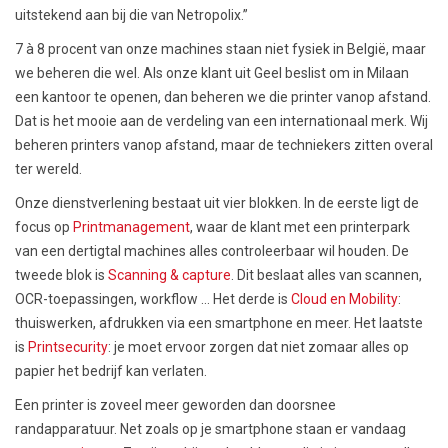
uitstekend aan bij die van Netropolix.”
7 à 8 procent van onze machines staan niet fysiek in België, maar
we beheren die wel. Als onze klant uit Geel beslist om in Milaan
een kantoor te openen, dan beheren we die printer vanop afstand.
Dat is het mooie aan de verdeling van een internationaal merk. Wij
beheren printers vanop afstand, maar de techniekers zitten overal
ter wereld.
Onze dienstverlening bestaat uit vier blokken. In de eerste ligt de
focus op
Printmanagement
, waar de klant met een printerpark
van een dertigtal machines alles controleerbaar wil houden. De
tweede blok is
Scanning & capture
. Dit beslaat alles van scannen,
OCR-toepassingen, workflow … Het derde is
Cloud en Mobility
:
thuiswerken, afdrukken via een smartphone en meer. Het laatste
is
Printsecurity
: je moet ervoor zorgen dat niet zomaar alles op
papier het bedrijf kan verlaten.
Een printer is zoveel meer geworden dan doorsnee
randapparatuur. Net zoals op je smartphone staan er vandaag