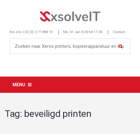
Bel ons
+32 (0) 3 77 888 10
Ma.-Vr. van 8.30 tot 17.30
Contact
MENU
Tag:
beveiligd printen