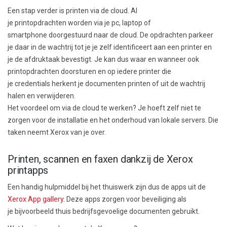
Een stap verder is
printen via de cloud
.
Al
je
printopdrachten
worden via je
pc
, laptop of
smartphone
doorgestuurd naar de cloud. D
e
opdracht
en
parkeer
je
daar
in de wachtrij tot je je zelf identificeert aan een printer en
je
de
afdruktaak bevestigt. Je kan
dus
waar en wanneer ook
printopdrachten doorsturen en op iedere printer die
je credentials herkent je documenten printen of uit de wachtrij
halen en verwijderen.
Het voordeel om via
de cloud
te
werken
? Je hoeft zelf niet te
zorgen
voor de installatie en het onderhoud van lokale servers. Die
taken neemt Xerox van je over.
Printen, scannen en faxen dankzij de Xerox
printapps
Een handig hulpmiddel bij het thuiswerk zijn
dus
de apps uit de
Xerox App gallery
. Deze apps zorgen voor beveiliging
als
je
bijvoorbeeld
thuis
bedrijfs
gevoelige
documenten
gebruikt.