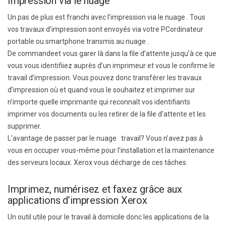
Impression via le nuage
Un pas de plus est franchi avec
l’impression via le nuage
.
Tous
vos
travaux d’impression
sont envoyés via votre
PC
ordinateur
portable ou smartphone
transmis au nuage .
D
e
commande
et
vous garer
là
dans la file d’attente jusqu’à ce que
vous vous identifiiez auprès d’un imprimeur et vous
le
confirme le
travail d’impression. Vous pouvez
donc
transférer les travaux
d’impression où et quand vous le souhaitez et imprimer sur
n’importe quelle imprimante qui reconnaît vos identifiants
imprimer vos documents ou les retirer de la file d’attente et les
supprimer.
L’avantage de passer par
le nuage
travail
? Vous n’avez pas à
vous en occuper vous-même
pour l’installation et la maintenance
des serveurs locaux. Xerox vous décharge de ces tâches.
Imprimez, numérisez et faxez grâce aux
applications d’impression Xerox
Un outil utile pour le travail à domicile
donc
les applications de la