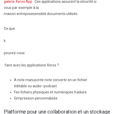
galerie Xerox App
. Ces applications assurent la sécurité
si
vous
par exemple
à la
maison
entreprise
sensible
documents
utilisés.
Ce que
k
pouvez-vous
faire avec les applications Xerox ?
A
note manuscrite
note
convertir
en un fichier
éditable
ou
audio
–
podcas
t
.
F
es fichiers physiques et numériques
traduire
G
impression personnalisée
P
latforme pour une collaboration et un stockage