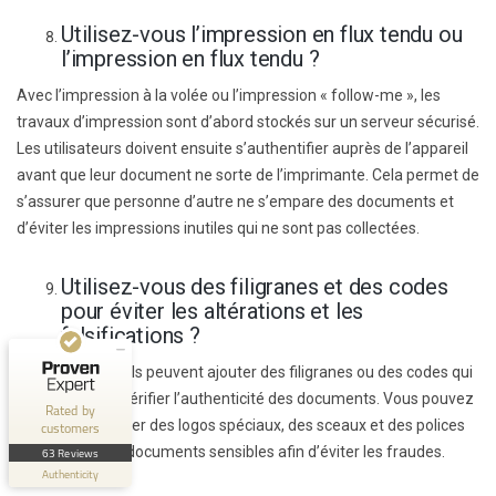
Utilisez-vous l’impression en flux tendu ou
l’impression en flux tendu ?
Avec l’impression à la volée ou l’impression « follow-me », les
travaux d’impression sont d’abord stockés sur un serveur sécurisé.
Les utilisateurs doivent ensuite s’authentifier auprès de l’appareil
avant que leur document ne sorte de l’imprimante. Cela permet de
Customer reviews and experiences for
s’assurer que personne d’autre ne s’empare des documents et
XsolveIT
d’éviter les impressions inutiles qui ne sont pas collectées.
EXCELLENT
100%
Utilisez-vous des filigranes et des codes
Recommended on
pour éviter les altérations et les
ProvenExpert.com
4.56 / 5.00
falsifications ?
43
20
Certains appareils peuvent ajouter des filigranes ou des codes qui
Reviews on
permettent de vérifier l’authenticité des documents. Vous pouvez
Reviews from 1 other
Rated by
ProvenExpert.com
source
également ajouter des logos spéciaux, des sceaux et des polices
customers
de sécurité aux documents sensibles afin d’éviter les fraudes.
63 Reviews
ProvenExpert.com
View profile on
Authenticity