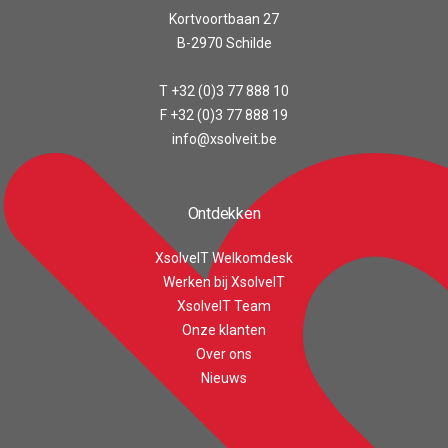
Kortvoortbaan 27
B-2970 Schilde
T +32 (0)3 77 888 10
F +32 (0)3 77 888 19
info@xsolveit.be
Ontdekken
XsolveIT Welkomdesk
Werken bij XsolveIT
XsolveIT Team
Onze klanten
Over ons
Customer reviews and experiences for
XsolveIT
Nieuws
EXCELLENT
100%