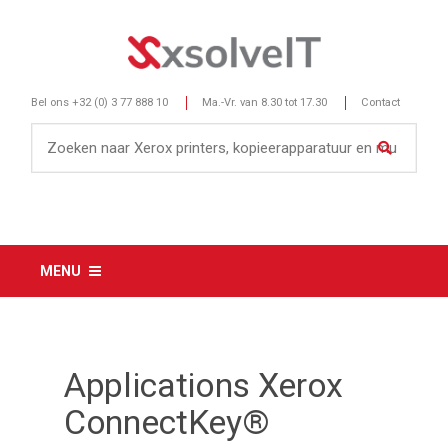
Bel ons
+32 (0) 3 77 888 10
Ma.-Vr. van 8.30 tot 17.30
Contact
MENU
Applications Xerox
ConnectKey®