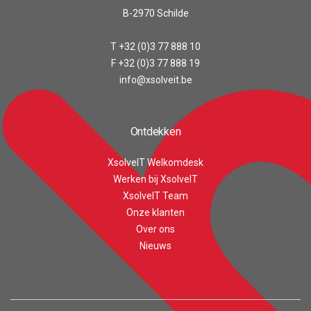
B-2970 Schilde
T +32 (0)3 77 888 10
F +32 (0)3 77 888 19
info@xsolveit.be
Ontdekken
XsolveIT Welkomdesk
Werken bij XsolveIT
XsolveIT Team
Onze klanten
Over ons
Customer reviews and experiences for
XsolveIT
Nieuws
EXCELLENT
100%
Recommended on
ProvenExpert.com
4.56 / 5.00