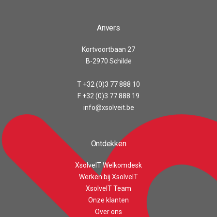
Anvers
Kortvoortbaan 27
B-2970 Schilde
T +32 (0)3 77 888 10
F +32 (0)3 77 888 19
info@xsolveit.be
Ontdekken
XsolveIT Welkomdesk
Werken bij XsolveIT
XsolveIT Team
Onze klanten
Over ons
Customer reviews and experiences for