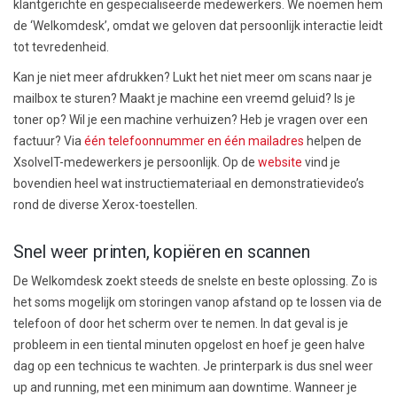
klantgerichte en gespecialiseerde medewerkers. We noemen hem
de ‘Welkomdesk’, omdat we geloven dat persoonlijk interactie leidt
tot tevredenheid.
Kan je niet meer afdrukken? Lukt het niet meer om scans naar je
mailbox te sturen? Maakt je machine een vreemd geluid? Is je
toner op? Wil je een machine verhuizen? Heb je vragen over een
factuur? Via
één telefoonnummer en één mailadres
helpen de
XsolveIT-medewerkers je persoonlijk. Op de
website
vind je
bovendien heel wat instructiemateriaal en demonstratievideo’s
rond de diverse Xerox-toestellen.
Snel weer printen, kopiëren en scannen
De Welkomdesk zoekt steeds de snelste en beste oplossing. Zo is
het soms mogelijk om storingen vanop afstand op te lossen via de
telefoon of door het scherm over te nemen. In dat geval is je
probleem in een tiental minuten opgelost en hoef je geen halve
dag op een technicus te wachten. Je printerpark is dus snel weer
up and running, met een minimum aan downtime. Wanneer je