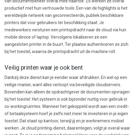
van documentbeheer overal mee naartoe. Zo werken ze overal
productief met hun vertrouwde tools. Een van de highlights is het
wereldwijde netwerk van geconnecteerde, publiek beschikbare
printers dat voor gebruikers ter beschikking staat. Je
medewerkers versturen een printopdracht naar de cloud via hun
mobile device of laptop. Vervolgens lokaliseren ze een
aangesloten printer in de buurt. Ter plaatse authenticeren ze zich
bij het toestel, waarna de printopdracht uit de machine rolt.
Veilig printen waar je ook bent
Dankzij deze dienst kan je eender waar afdrukken. En wel op een
veilige manier, want alles verloopt via beveiligde cloudservers.
Bovendien kan alleen de opdrachtgever de documenten opvragen
bij het toestel. Het systeem is ook bijzonder nuttig voor gebruik in
co-workingruimtes. Wanneer het gekoppeld wordt aan een credit-
of betaalsysteem hoef je zelfs niet meer te investeren in je eigen
toestel. Dat staat op kantoor, terwijl jij en je werknemers mobiel
werken. Je cloud printing-dienst, daarentegen, volgt je overal waar