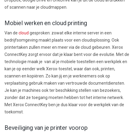
DropBox, Google Drive en OneDrive kan je uit de cloud afdrukken
of scannen naar je cloudmappen.
Mobiel werken en cloud printing
Van de
cloud
gesproken: zowat elke interne server in een
bedrijfsomgeving maakt plaats voor een cloudoplossing. Ook
printertaken zullen meer en meer via de cloud gebeuren. Xerox
ConnectKey zorgt ervoor dat je klaar bent voor die evolutie. Met de
technologie maak je van al je mobiele toestellen een werkplek en
kan je op eender welk Xerox-toestel, waar dan ook, printen,
scannen en kopiëren. Zo kan jij en je werknemers ook op
verplaatsing gebruik maken van vertrouwde documentdiensten.
Je kan je machines ook ter beschikking stellen van bezoekers,
zonder dat ze toegang moeten hebben tot het interne netwerk.
Met Xerox ConnectKey ben je dus klaar voor de werkplek van de
toekomst.
Beveiliging van je printer voorop