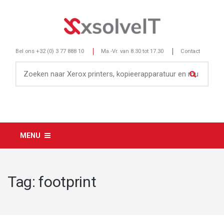
Bel ons
+32 (0) 3 77 888 10
Ma.-Vr. van 8.30 tot 17.30
Contact
MENU
Tag:
footprint