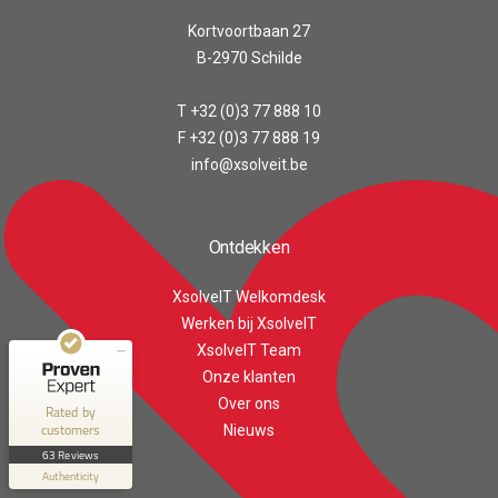
Kortvoortbaan 27
B-2970 Schilde
T +32 (0)3 77 888 10
F +32 (0)3 77 888 19
info@xsolveit.be
Customer reviews and experiences for
XsolveIT
Ontdekken
EXCELLENT
100%
XsolveIT Welkomdesk
Recommended on
ProvenExpert.com
4.56 / 5.00
Werken bij XsolveIT
XsolveIT Team
43
20
Onze klanten
Reviews on
Reviews from 1 other
Over ons
Rated by
ProvenExpert.com
source
customers
Nieuws
63 Reviews
ProvenExpert.com
View profile on
Authenticity