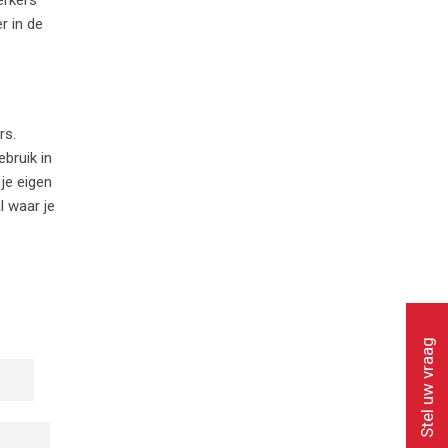
r in de
rs.
bruik in
je eigen
l waar je
Stel uw vraag