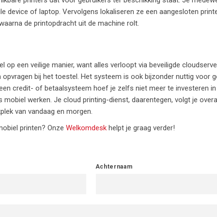
e device of laptop. Vervolgens lokaliseren ze een aangesloten printe
, waarna de printopdracht uit de machine rolt.
 op een veilige manier, want alles verloopt via beveiligde cloudserve
vragen bij het toestel. Het systeem is ook bijzonder nuttig voor ge
 credit- of betaalsysteem hoef je zelfs niet meer te investeren in 
rs mobiel werken. Je cloud printing-dienst, daarentegen, volgt je overa
rkplek van vandaag en morgen.
mobiel printen? Onze
Welkomdesk
helpt je graag verder!
Achternaam