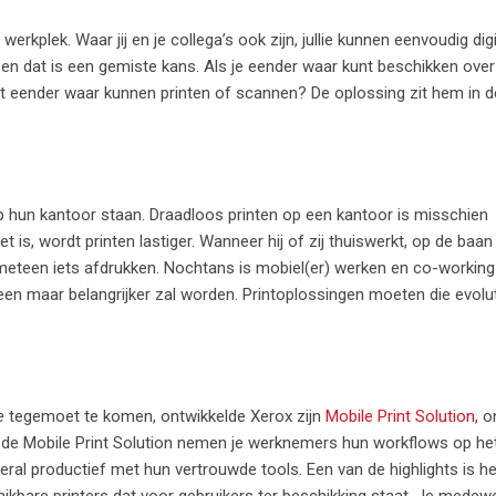
erkplek. Waar jij en je collega’s ook zijn, jullie kunnen eenvoudig dig
r, en dat is een gemiste kans. Als je eender waar kunt beschikken over 
 eender waar kunnen printen of scannen? De oplossing zit hem in d
p hun kantoor staan. Draadloos printen op een kantoor is misschien
, wordt printen lastiger. Wanneer hij of zij thuiswerkt, op de baan 
et meteen iets afdrukken. Nochtans is mobiel(er) werken en co-workin
lleen maar belangrijker zal worden. Printoplossingen moeten die evolut
ce
tegemoet te komen, ontwikkelde Xerox zijn
Mobile Print Solution
, 
j de Mobile Print Solution nemen je werknemers hun workflows op het
l productief met hun vertrouwde tools. Een van de highlights is he
ikbare printers dat voor gebruikers ter beschikking staat. Je medew