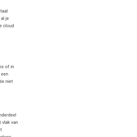
itaal
al je
e cloud
is of in
g een
ie niet
onderdeel
 vlak van
t
erkers