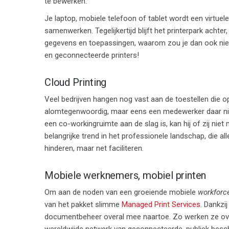
te bewerken.
Je laptop, mobiele telefoon of tablet wordt een virtuele w
samenwerken. Tegelijkertijd blijft het printerpark achte
gegevens en toepassingen, waarom zou je dan ook niet
en geconnecteerde printers!
Cloud Printing
Veel bedrijven hangen nog vast aan de toestellen die o
alomtegenwoordig, maar eens een medewerker daar niet is
een co-workingruimte aan de slag is, kan hij of zij ni
belangrijke trend in het professionele landschap, die a
hinderen, maar net faciliteren.
Mobiele werknemers, mobiel printen
Om aan de noden van een groeiende mobiele
workfor
van het pakket slimme
Managed Print Services
. Dankzi
documentbeheer overal mee naartoe. Zo werken ze overa
wereldwijde netwerk van geconnecteerde, publiek besch