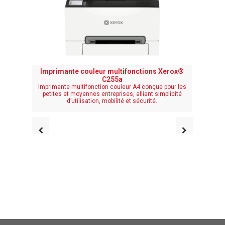
Imprimante couleur multifonctions Xerox®
Imprim
C255a
Imprimante multifonction couleur A4 conçue pour les
Conçue p
petites et moyennes entreprises, alliant simplicité
des perfo
d’utilisation, mobilité et sécurité.