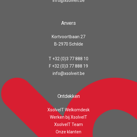
info@xsolveit.be
Anvers
Kortvoortbaan 27
B-2970 Schilde
T +32 (0)3 77 888 10
F +32 (0)3 77 888 19
info@xsolveit.be
Ontdekken
XsolveIT Welkomdesk
Werken bij XsolveIT
XsolveIT Team
Onze klanten