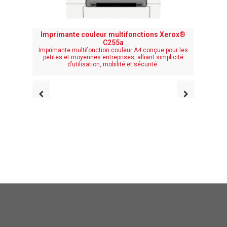
Imprimante couleur multifonctions Xerox®
Imprim
C255a
Imprimante multifonction couleur A4 conçue pour les
Une quali
petites et moyennes entreprises, alliant simplicité
un form
d’utilisation, mobilité et sécurité.