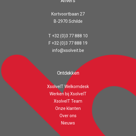
Anvers
Kortvoortbaan 27
B-2970 Schilde
T +32 (0)3 77 888 10
F +32 (0)3 77 888 19
info@xsolveit.be
Ontdekken
XsolveIT Welkomdesk
Werken bij XsolveIT
XsolveIT Team
Onze klanten
Customer reviews and experiences for
Over ons
XsolveIT
Nieuws
EXCELLENT