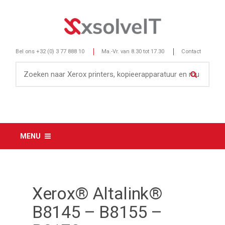
Bel ons
+32 (0) 3 77 888 10
Ma.-Vr. van 8.30 tot 17.30
Contact
MENU
Xerox® Altalink®
B8145 – B8155 –