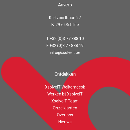
Anvers
Kortvoortbaan 27
B-2970 Schilde
T +32 (0)3 77 888 10
F +32 (0)3 77 888 19
info@xsolveit.be
Ontdekken
XsolveIT Welkomdesk
Werken bij XsolveIT
XsolveIT Team
Onze klanten
Customer reviews and experiences for
Over ons
XsolveIT
Nieuws