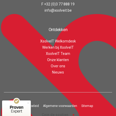
F +32 (0)3 77 888 19
info@xsolveit.be
Ontdekken
XsolveIT Welkomdesk
Werken bij XsolveIT
XsolveIT Team
Onze klanten
Over ons
Customer reviews and experiences for
XsolveIT
Nieuws
EXCELLENT
100%
Recommended on
ProvenExpert.com
4.56 / 5.00
43
Privacy beleid
Algemene voorwaarden
Sitemap
20
Reviews on
Reviews from 1 other
Coin de soutien