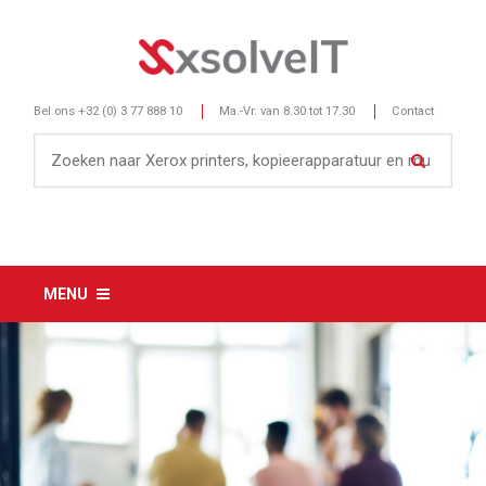
Bel ons
+32 (0) 3 77 888 10
Ma.-Vr. van 8.30 tot 17.30
Contact
MENU