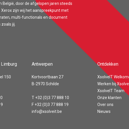
n België, door de afgelopen jaren steeds
 Xerox zijn wij het aanspreekpunt met
araten, multi-functionals en document
oals jij.
 Limburg
Antwerpen
Ontdekken
el 150
Kortvoortbaan 27
XsolveIT Welkom
B-2970 Schilde
Werken bij Xsolve
XsolveIT Team
00
T +32 (0)3 77 888 10
Onze klanten
19
F +32 (0)3 77 888 19
Over ons
info@xsolveit.be
Nieuws