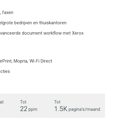
, faxen
elgrote bedrijven en thuiskantoren
eavanceerde document workflow met Xerox
rPrint, Mopria, Wi-Fi Direct
ncties
at
Tot
Tot
22
1.5K
ppm
pagina’s/maand