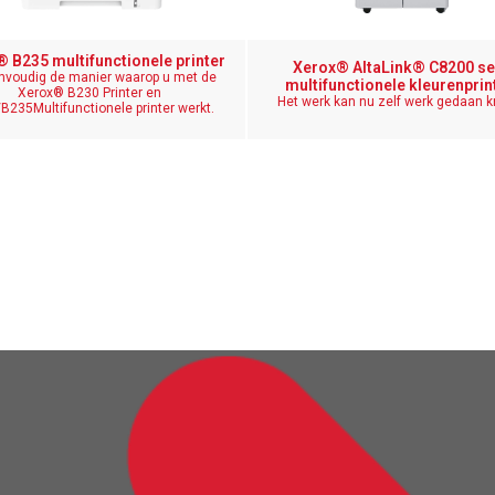
 B235 multifunctionele printer
Xerox® AltaLink® C8200 se
nvoudig de manier waarop u met de
multifunctionele kleurenprin
Xerox® B230 Printer en
Het werk kan nu zelf werk gedaan kr
B235Multifunctionele printer werkt.