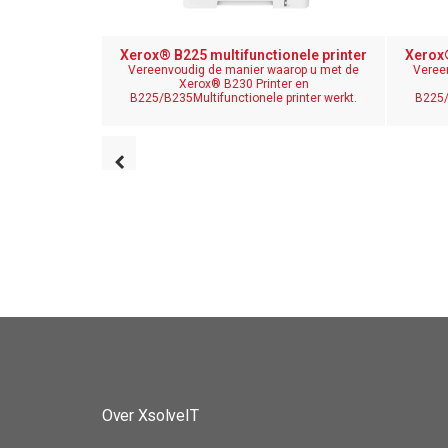
Xerox® B225 multifunctionele printer
Xerox®
Vereenvoudig de manier waarop u met de
Veree
Xerox® B230 Printer en
B225/B235Multifunctionele printer werkt.
B225/
Over XsolveIT