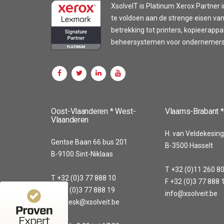
XsolveIT is Platinum Xerox Partner i
te voldoen aan de strenge eisen van
betrekking tot printers, kopieerapp
beheersystemen voor ondernemers z
Customer reviews and experiences for
XsolveIT
Oost-Vlaanderen * West-
Vlaams-Brabant *
Vlaanderen
100%
EXCELLENT
H. van Veldekesing
Recommended on
Gentse Baan 66 bus 201
B-3500 Hasselt
4.56 / 5.00
ProvenExpert.com
B-9100 Sint-Niklaas
T +32 (0)11 260 8
20
43
T +32 (0)3 77 888 10
F +32 (0)3 77 888 
Reviews from 1
Reviews on
F +32 (0)3 77 888 19
info@xsolveit.be
other source
ProvenExpert.com
helpdesk@xsolveit.be
ProvenExpert.com
View profile on