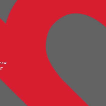
desk
IT