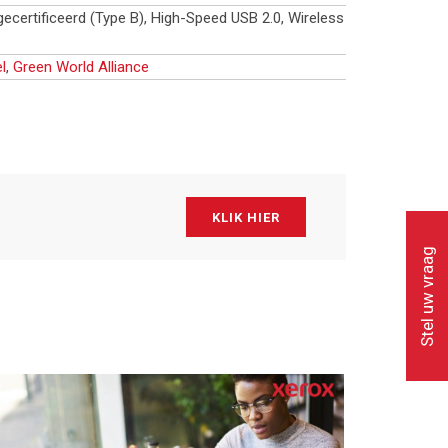
certificeerd (Type B), High-Speed USB 2.0, Wireless
l
,
Green World Alliance
KLIK HIER
Stel uw vraag