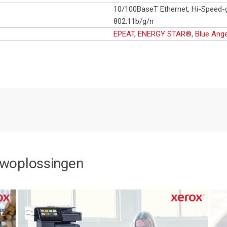
10/100BaseT Ethernet, Hi-Speed-ge
802.11b/g/n
EPEAT
,
ENERGY STAR®
,
Blue Ange
owoplossingen