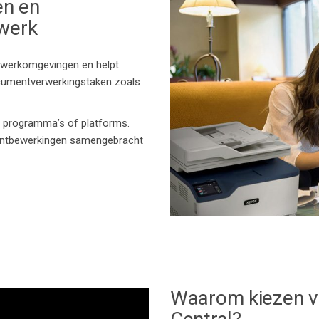
en en
 werk
e werkomgevingen
en helpt
ocumentverwerkingstaken
zoals
de programma’s of platforms.
ntbewerkingen
samengebracht
Waarom kiezen v