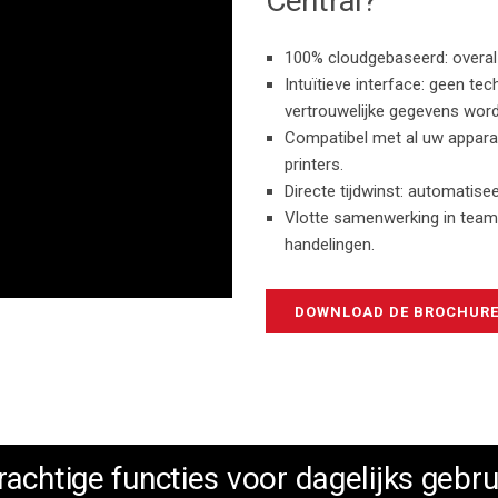
Central?
100% cloudgebaseerd: overal e
Intuïtieve interface: geen te
vertrouwelijke gegevens worde
Compatibel met al uw appara
printers.
Directe tijdwinst: automatisee
Vlotte samenwerking in team
handelingen.
DOWNLOAD DE BROCHUR
rachtige functies voor dagelijks gebru