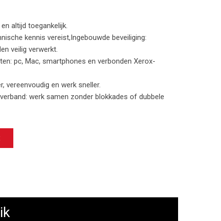
n altijd toegankelijk.
chnische kennis vereist,Ingebouwde beveiliging:
n veilig verwerkt.
ten: pc, Mac, smartphones en verbonden Xerox-
r, vereenvoudig en werk sneller.
verband: werk samen zonder blokkades of dubbele
E
ik