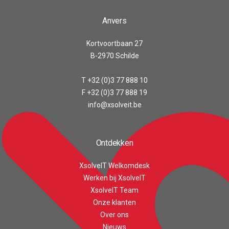
Anvers
Kortvoortbaan 27
B-2970 Schilde
T +32 (0)3 77 888 10
F +32 (0)3 77 888 19
info@xsolveit.be
Ontdekken
XsolveIT Welkomdesk
Werken bij XsolveIT
XsolveIT Team
Onze klanten
Customer reviews and experiences for
Over ons
XsolveIT
Nieuws