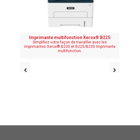
Imprimante multifonction Xerox® B225
Impr
Simplifiez votre façon de travailler avec les
Simp
imprimantes Xerox® B230 et B225/B235 Imprimante
impriman
multifonction.