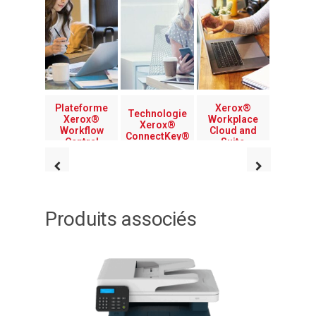
Plateforme
Xerox®
Technologie
Xerox®
Workplace
Xerox®
Workflow
Cloud and
ConnectKey®
Central
Suite
Produits associés