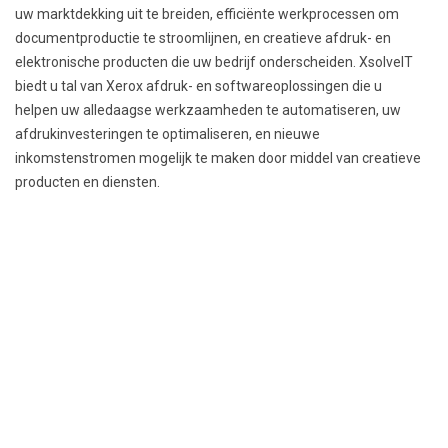
uw marktdekking uit te breiden, efficiënte werkprocessen om
documentproductie te stroomlijnen, en creatieve afdruk- en
elektronische producten die uw bedrijf onderscheiden. XsolveIT
biedt u tal van Xerox afdruk- en softwareoplossingen die u
helpen uw alledaagse werkzaamheden te automatiseren, uw
afdrukinvesteringen te optimaliseren, en nieuwe
inkomstenstromen mogelijk te maken door middel van creatieve
producten en diensten.
Archivering
LEES MEER
Fax
LEES MEER