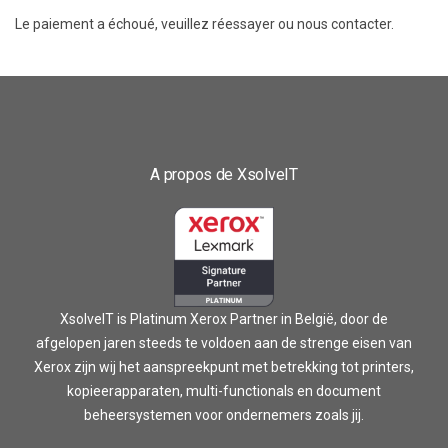
Le paiement a échoué, veuillez réessayer ou nous contacter.
A propos de XsolveIT
XsolveIT is Platinum Xerox Partner in België, door de
afgelopen jaren steeds te voldoen aan de strenge eisen van
Xerox zijn wij het aanspreekpunt met betrekking tot printers,
kopieerapparaten, multi-functionals en document
beheersystemen voor ondernemers zoals jij.