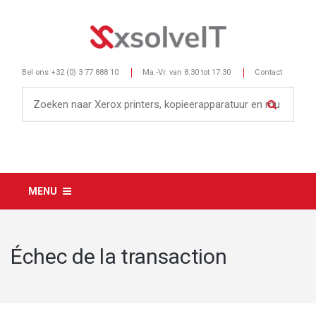
Bel ons
+32 (0) 3 77 888 10
Ma.-Vr. van 8.30 tot 17.30
Contact
MENU
Échec de la transaction