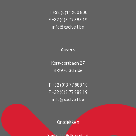
T +32 (0)11 260 800
F +32 (0)3 77 888 19
info@xsolveit.be
Anvers
Kortvoortbaan 27
B-2970 Schilde
T +32 (0)3 77 888 10
F +32 (0)3 77 888 19
info@xsolveit.be
Ontdekken
XsolveIT Welkomdesk