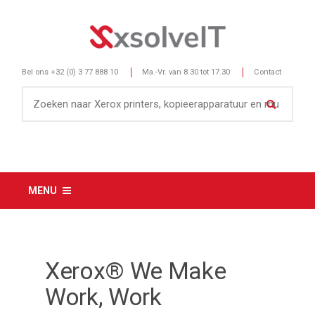
Bel ons
+32 (0) 3 77 888 10
Ma.-Vr. van 8.30 tot 17.30
Contact
MENU
Xerox® We Make
Work, Work