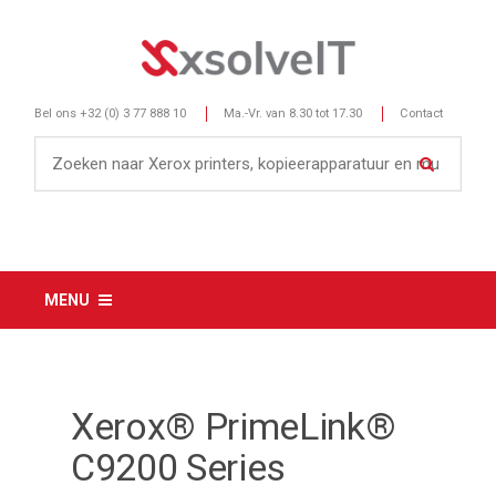
Bel ons
+32 (0) 3 77 888 10
Ma.-Vr. van 8.30 tot 17.30
Contact
MENU
Xerox® PrimeLink®
C9200 Series