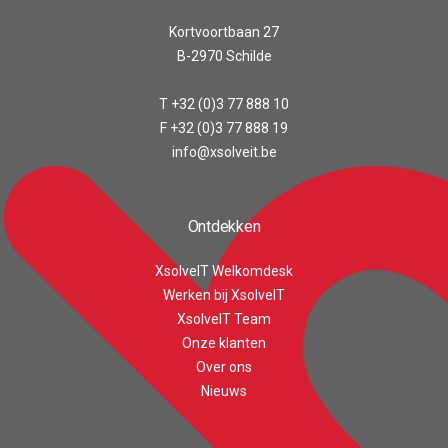
Kortvoortbaan 27
B-2970 Schilde
T +32 (0)3 77 888 10
F +32 (0)3 77 888 19
info@xsolveit.be
Ontdekken
XsolveIT Welkomdesk
Werken bij XsolveIT
XsolveIT Team
Onze klanten
Over ons
Customer reviews and experiences for
XsolveIT
Nieuws
EXCELLENT
100%