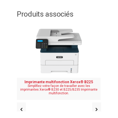
Produits associés
Imprimante multifonction Xerox® B225
Simplifiez votre façon de travailler avec les
Simp
imprimantes Xerox® B230 et B225/B235 Imprimante
impriman
multifonction.