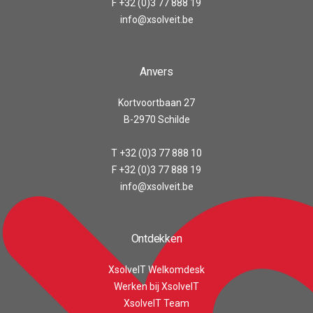
F +32 (0)3 77 888 19
info@xsolveit.be
Anvers
Kortvoortbaan 27
B-2970 Schilde
T +32 (0)3 77 888 10
F +32 (0)3 77 888 19
info@xsolveit.be
Ontdekken
XsolveIT Welkomdesk
Werken bij XsolveIT
XsolveIT Team