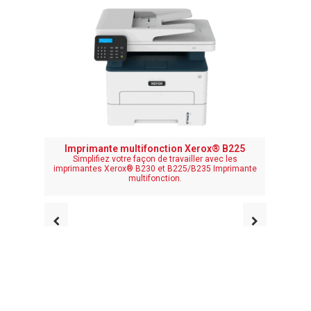
Imprimante multifonction Xerox® B225
Impr
Simplifiez votre façon de travailler avec les
Simp
imprimantes Xerox® B230 et B225/B235 Imprimante
impriman
multifonction.