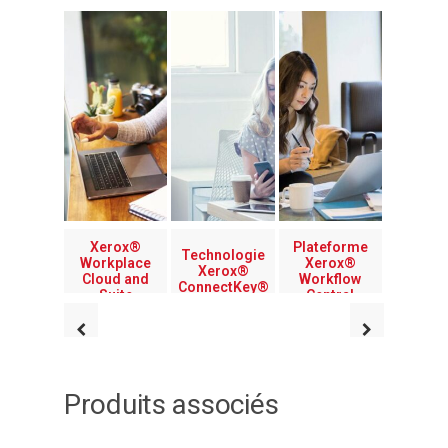
Xerox®
Plateforme
Technologie
Workplace
Xerox®
Xerox®
Cloud and
Workflow
ConnectKey®
Suite
Central
Produits associés