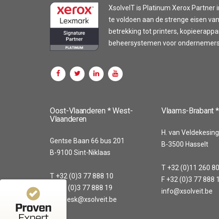
XsolveIT is Platinum Xerox Partner i
te voldoen aan de strenge eisen van
betrekking tot printers, kopieerapp
beheersystemen voor ondernemers z
Customer reviews and experiences for
XsolveIT
Oost-Vlaanderen * West-
Vlaams-Brabant *
Vlaanderen
100%
EXCELLENT
H. van Veldekesing
Recommended on
Gentse Baan 66 bus 201
B-3500 Hasselt
4.56 / 5.00
ProvenExpert.com
B-9100 Sint-Niklaas
T +32 (0)11 260 8
20
43
T +32 (0)3 77 888 10
F +32 (0)3 77 888 
Reviews from 1
Reviews on
F +32 (0)3 77 888 19
info@xsolveit.be
other source
ProvenExpert.com
helpdesk@xsolveit.be
ProvenExpert.com
View profile on