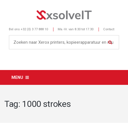
Bel ons
+32 (0) 3 77 888 10
Ma.-Vr. van 8.30 tot 17.30
Contact
MENU
Tag:
1000 strokes