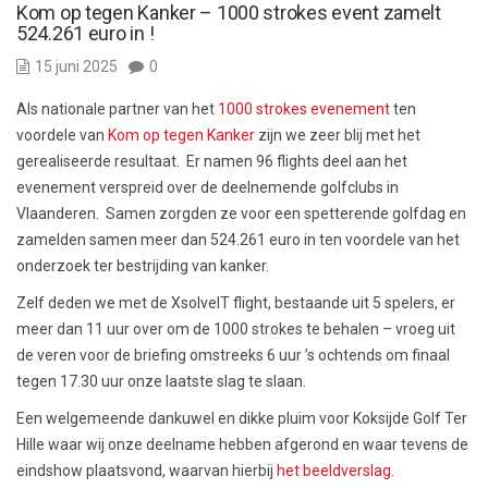
Kom op tegen Kanker – 1000 strokes event zamelt
524.261 euro in !
15 juni 2025
0
Als nationale partner van het
1000 strokes evenement
ten
voordele van
Kom op tegen Kanker
zijn we zeer blij met het
gerealiseerde resultaat. Er namen 96 flights deel aan het
evenement verspreid over de deelnemende golfclubs in
Vlaanderen. Samen zorgden ze voor een spetterende golfdag en
zamelden samen meer dan 524.261 euro in ten voordele van het
onderzoek ter bestrijding van kanker.
Zelf deden we met de XsolveIT flight, bestaande uit 5 spelers, er
meer dan 11 uur over om de 1000 strokes te behalen – vroeg uit
de veren voor de briefing omstreeks 6 uur ’s ochtends om finaal
tegen 17.30 uur onze laatste slag te slaan.
Een welgemeende dankuwel en dikke pluim voor Koksijde Golf Ter
Hille waar wij onze deelname hebben afgerond en waar tevens de
eindshow plaatsvond, waarvan hierbij
het beeldverslag
.