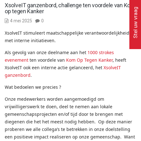
XsolveIT ganzenbord, challenge ten voordele van Kom
Stel uw vraag
op tegen Kanker
4 mei 2025
0
XsolveIT stimuleert maatschappelijke verantwoordelijkheid
met interne initiatieven.
Als gevolg van onze deelname aan het
1000 strokes
evenement
ten voordele van
Kom Op Tegen Kanker
, heeft
XsolveIT ook een interne actie gelanceerd, het
XsolveIT
ganzenbord
.
Wat bedoelen we precies ?
Onze medewerkers worden aangemoedigd om
vrijwilligerswerk te doen, deel te nemen aan lokale
gemeenschapsprojecten en/of tijd door te brengen met
diegenen die het het meest nodig hebben. Op deze manier
proberen we alle collega’s te betrekken in onze doelstelling
een positieve impact realiseren op onze gemeenschap. Want