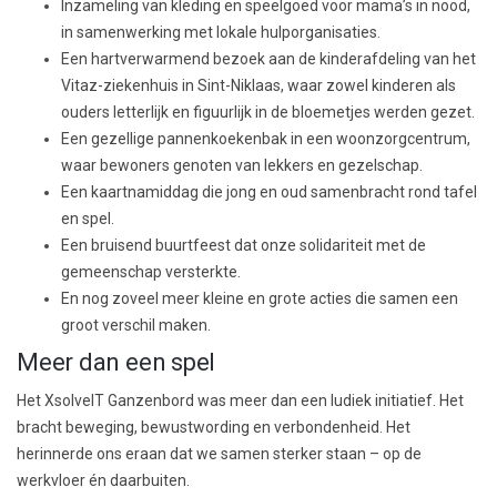
Inzameling van kleding en speelgoed
voor mama’s in nood,
in samenwerking met lokale hulporganisaties.
Een hartverwarmend
bezoek aan de kinderafdeling van het
Vitaz-ziekenhuis in Sint-Niklaas
, waar zowel kinderen als
ouders letterlijk en figuurlijk in de bloemetjes werden gezet.
Een gezellige
pannenkoekenbak in een woonzorgcentrum
,
waar bewoners genoten van lekkers en gezelschap.
Een
kaartnamiddag
die jong en oud samenbracht rond tafel
en spel.
Een bruisend
buurtfeest
dat onze solidariteit met de
gemeenschap versterkte.
En nog zoveel meer kleine en grote acties die samen een
groot verschil maken.
Meer dan een spel
Het XsolveIT Ganzenbord was meer dan een ludiek initiatief. Het
bracht beweging, bewustwording en verbondenheid. Het
herinnerde ons eraan dat we samen sterker staan – op de
werkvloer én daarbuiten.