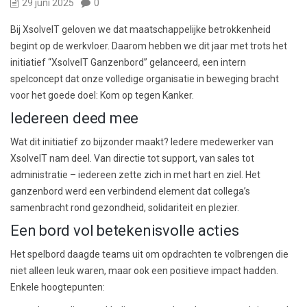
29 juni 2025
0
Bij XsolveIT geloven we dat maatschappelijke betrokkenheid
begint op de werkvloer. Daarom hebben we dit jaar met trots het
initiatief “XsolveIT Ganzenbord” gelanceerd, een intern
spelconcept dat onze volledige organisatie in beweging bracht
voor het goede doel: Kom op tegen Kanker.
Iedereen deed mee
Wat dit initiatief zo bijzonder maakt? Iedere medewerker van
XsolveIT nam deel. Van directie tot support, van sales tot
administratie – iedereen zette zich in met hart en ziel. Het
ganzenbord werd een verbindend element dat collega’s
samenbracht rond gezondheid, solidariteit en plezier.
Een bord vol betekenisvolle acties
Het spelbord daagde teams uit om opdrachten te volbrengen die
niet alleen leuk waren, maar ook een positieve impact hadden.
Enkele hoogtepunten: