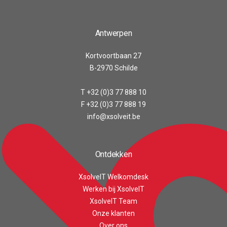
Antwerpen
Kortvoortbaan 27
B-2970 Schilde
T +32 (0)3 77 888 10
F +32 (0)3 77 888 19
info@xsolveit.be
Ontdekken
XsolveIT Welkomdesk
Werken bij XsolveIT
XsolveIT Team
Onze klanten
Customer reviews and experiences for
Over ons