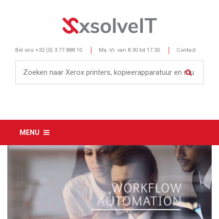
Bel ons
+32 (0) 3 77 888 10
Ma.-Vr. van 8.30 tot 17.30
Contact
MENU