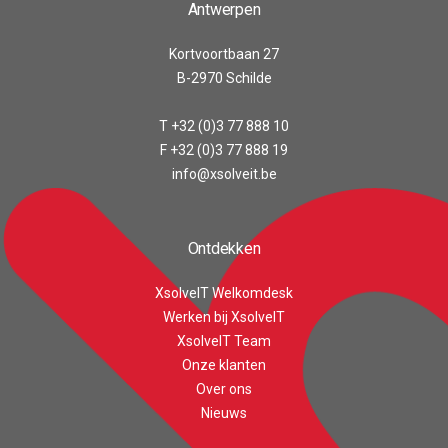
Antwerpen
Kortvoortbaan 27
B-2970 Schilde
T +32 (0)3 77 888 10
F +32 (0)3 77 888 19
info@xsolveit.be
Ontdekken
XsolveIT Welkomdesk
Werken bij XsolveIT
XsolveIT Team
Onze klanten
Over ons
Customer reviews and experiences for
XsolveIT
Nieuws