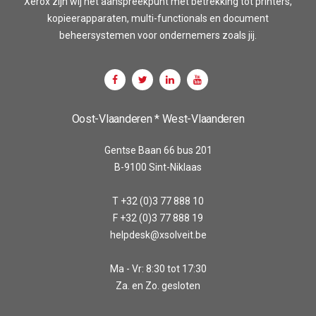
Xerox zijn wij het aanspreekpunt met betrekking tot printers,
kopieerapparaten, multi-functionals en document
beheersystemen voor ondernemers zoals jij.
Oost-Vlaanderen * West-Vlaanderen
Gentse Baan 66 bus 201
B-9100 Sint-Niklaas
T +32 (0)3 77 888 10
F +32 (0)3 77 888 19
helpdesk@xsolveit.be
Ma - Vr: 8:30 tot 17:30
Za. en Zo. gesloten