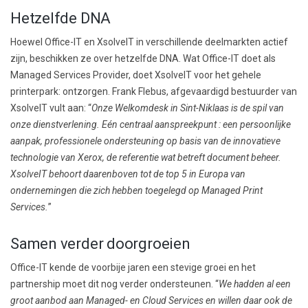
Hetzelfde DNA
Hoewel Office-IT en XsolveIT in verschillende deelmarkten actief
zijn, beschikken ze over hetzelfde DNA. Wat Office-IT doet als
Managed Services Provider, doet XsolveIT voor het gehele
printerpark: ontzorgen. Frank Flebus, afgevaardigd bestuurder van
XsolveIT vult aan: “
Onze Welkomdesk in Sint-Niklaas is de spil van
onze dienstverlening. Eén centraal aanspreekpunt : een persoonlijke
aanpak, professionele ondersteuning op basis van de innovatieve
technologie van Xerox, de referentie wat betreft document beheer.
XsolveIT behoort daarenboven tot de top 5 in Europa van
ondernemingen die zich hebben toegelegd op Managed Print
Services.
”
Samen verder doorgroeien
Office-IT kende de voorbije jaren een stevige groei en het
partnership moet dit nog verder ondersteunen. “
We hadden al een
groot aanbod aan Managed- en Cloud Services en willen daar ook de