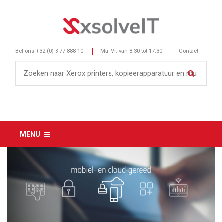
Bel ons
+32 (0) 3 77 888 10
Ma.-Vr. van 8.30 tot 17.30
Contact
MENU