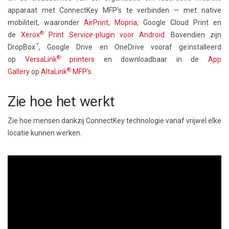
apparaat met ConnectKey MFP‘s te verbinden — met native
mobiliteit, waaronder
AirPrint
,
Mopria
, Google Cloud Print en
®
de
Xerox
Print Service-plugin voor Android
. Bovendien zijn
™
DropBox
, Google Drive en OneDrive vooraf geïnstalleerd
®
op
VersaLink
printers
en downloadbaar in de
App
®
Gallery
op
AltaLink
MFP‘s
.
Zie hoe het werkt
Zie hoe mensen dankzij ConnectKey technologie vanaf vrijwel elke
locatie kunnen werken.