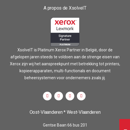
A propos de XsolveIT
XsolveIT is Platinum Xerox Partner in België, door de
afgelopen jaren steeds te voldoen aan de strenge eisen van
Xerox zijn wij het aanspreekpunt met betrekking tot printers,
kopieerapparaten, multi-functionals en document
beheersystemen voor ondernemers zoals jij.
Oost-Vlaanderen * West-Vlaanderen
Gentse Baan 66 bus 201