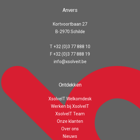
Anvers
Kortvoortbaan 27
B-2970 Schilde
T +32 (0)3 77 888 10
F +32 (0)3 77 888 19
info@xsolveit.be
Ontdekken
XsolveIT Welkomdesk
Werken bij XsolveIT
XsolveIT Team
Onze klanten
Over ons
Customer reviews and experiences for
XsolveIT
Nieuws